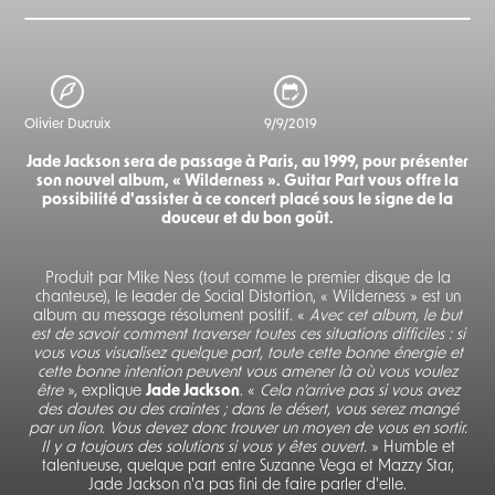
Olivier Ducruix
9/9/2019
Jade Jackson sera de passage à Paris, au 1999, pour présenter
son nouvel album, « Wilderness ». Guitar Part vous offre la
possibilité d'assister à ce concert placé sous le signe de la
douceur et du bon goût.
Produit par Mike Ness (tout comme le premier disque de la
chanteuse), le leader de Social Distortion, « Wilderness » est un
album au message résolument positif. «
Avec cet album, le but
est de savoir comment traverser toutes ces situations difficiles : si
vous vous visualisez quelque part, toute cette bonne énergie et
cette bonne intention peuvent vous amener là où vous voulez
être
», explique
Jade Jackson
. «
Cela n’arrive pas si vous avez
des doutes ou des craintes ; dans le désert, vous serez mangé
par un lion. Vous devez donc trouver un moyen de vous en sortir.
Il y a toujours des solutions si vous y êtes ouvert.
» Humble et
talentueuse, quelque part entre Suzanne Vega et Mazzy Star,
Jade Jackson n'a pas fini de faire parler d'elle.