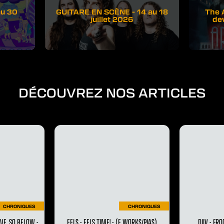
au 30
GUITARE EN SCÈNE - 14 au 18
The 
juillet 2026
de
DÉCOUVREZ NOS ARTICLES
CHRONIQUES
CHRONIQUES
VE, SO BELOW -
EELS - EELS TIME! - (E WORKS/PIAS)
DIIV - FRO