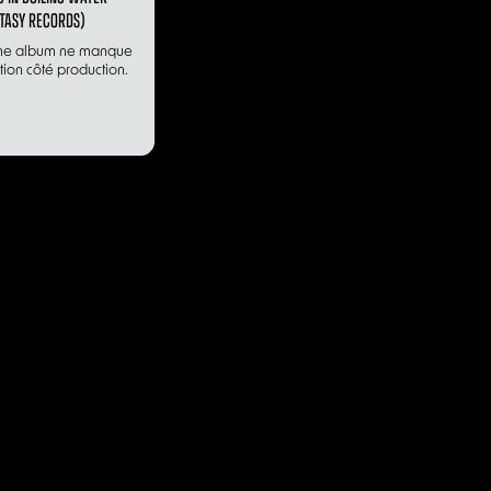
TASY RECORDS)
me album ne manque
ion côté production.