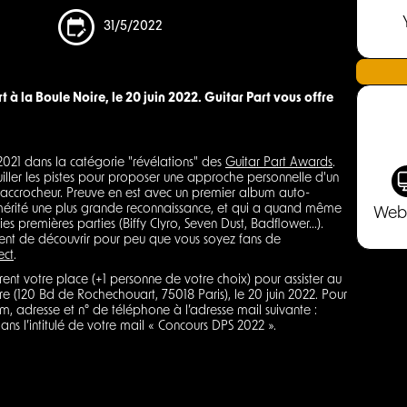
31/5/2022
 à la Boule Noire, le 20 juin 2022. Guitar Part vous offre
2021 dans la catégorie "révélations" des
Guitar Part Awards
.
ller les pistes pour proposer une approche personnelle d'un
e accrocheur. Preuve en est avec un premier album auto-
it mérité une plus grande reconnaissance, et qui a quand même
Web
 premières parties (Biffy Clyro, Seven Dust, Badflower...).
ment de découvrir pour peu que vous soyez fans de
ect
.
rent votre place (+1 personne de votre choix) pour assister au
e (120 Bd de Rochechouart, 75018 Paris), le 20 juin 2022. Pour
om, adresse et n° de téléphone à l’adresse mail suivante :
s l’intitulé de votre mail « Concours DPS 2022 ».