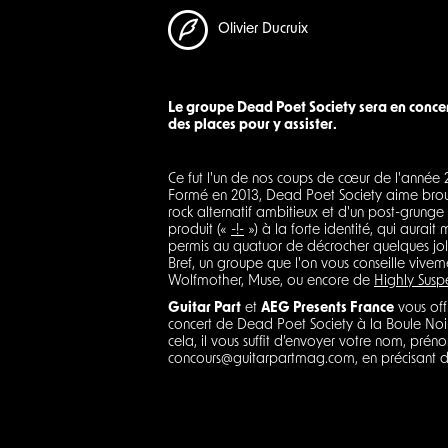
Olivier Ducruix
Le groupe Dead Poet Society sera en concert
des places pour y assister.
Ce fut l'un de nos coups de cœur de l'année 
Formé en 2013, Dead Poet Society aime broui
rock alternatif ambitieux et d'un post-grung
produit («
-!-
») à la forte identité, qui aura
permis au quatuor de décrocher quelques jolies
Bref, un groupe que l'on vous conseille vive
Wolfmother, Muse, ou encore de
Highly Susp
Guitar Part
et
AEG Presents France
vous off
concert de Dead Poet Society à la Boule Noir
cela, il vous suffit d’envoyer votre nom, prén
concours@guitarpartmag.com, en précisant dan