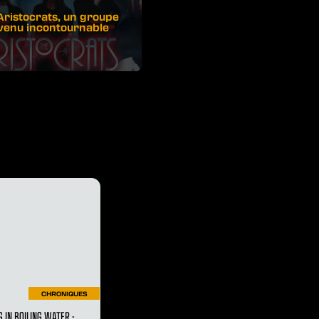
Aristocrats, un groupe
venu incontournable
CHRONIQUES
G IN BOILING WATER -