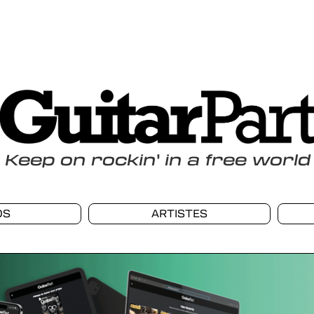
Keep
on
rockin
'
in a free world
OS
ARTISTES