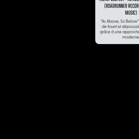
(ROADRUNNER RECO
MUSIC)
"As Above, So Below"
de fouet et dépoussi
grâce à une approch
moderne