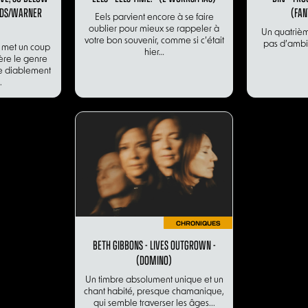
RDS/WARNER
(FAN
Eels parvient encore à se faire
oublier pour mieux se rappeler à
Un quatriè
votre bon souvenir, comme si c’était
pas d’ambit
 met un coup
hier…
ère le genre
e diablement
.
CHRONIQUES
BETH GIBBONS - LIVES OUTGROWN -
(DOMINO)
Un timbre absolument unique et un
chant habité, presque chamanique,
qui semble traverser les âges...