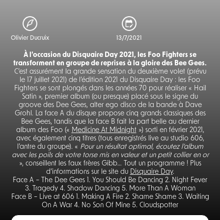
Olivier Ducruix
13/7/2021
À l’occasion du Disquaire Day 2021, les Foo Fighters se
transforment en groupe de reprises à la gloire des Bee Gees.
C’est assurément la grande sensation du deuxième volet (prévu
le 17 juillet 2021) de l’édition 2021 du Disquaire Day : les Foo
Fighters se sont plongés dans les années 70 pour réaliser « Hail
Satin », premier album (ou presque) placé sous le signe du
groove des Dee Gees, alter ego disco de la bande à Dave
Grohl. La face A du disque propose cinq grands classiques des
Bee Gees, tandis que la face B fait la part belle au dernier
album des Foo («
Medicine At Midnight
») sorti en février 2021,
avec également cinq titres (tous enregistrés live au studio 606,
l’antre du groupe). «
Pour un résultat optimal, écoutez l’album
avec les poils de votre torse mis en valeur et un petit collier en or
», conseillent les faux frères Gibb… Tout un programme ! Plus
d’informations sur le site du
Disquaire Day
.
Face A – The Dee Gees 1. You Should Be Dancing 2. Night Fever
3. Tragedy 4. Shadow Dancing 5. More Than A Woman
Face B – Live at 606 1. Making A Fire 2. Shame Shame 3. Waiting
On A War 4. No Son Of Mine 5. Cloudspotter