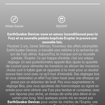
Olivier Ducruix
9/5/2017
EarthQuaker Devices voue un amour inconditionnel pour la
Fuzz et sa nouvelle pédale baptisée Erupter le prouve une
nouvelle fois.
Pendant 2 ans, Jamie Stillman, l’inventeur des effets estampillés
EarthQuaker Devices, a travaillé sans relâche à la recherche du
son de Fuzz ultime. Aujourd’hui, la marque sort sa nouvelle
pédale, l’Erupter. Ce qui frappe d’entrée, c’est son unique
réglage. Un seul potentiomètre appelé Bias ajuste la quantité
de courant pour alimenter les transistors au silicium (les transistors
choisis sont à faible gain et appairés à la main pour un résultat
sonore bien rond avec ce qu’il faut d’intensité). Des réglages bas
et vous obtiendrez un effet Fuzz bien tassé avec une attaque qui
passe par un réducteur de bruit. Plus vous augmenterez le
réglage Bias, plus vous ajouterez des harmoniques au signal en
entrée pour ainsi obtenir une Fuzz plus tendue et complexe, avec
une réponse plus sèche, un niveau de sortie plus élevé et un
sustain plus long. Voici quelques points mis en avant par
EarthQuaker Devices
pour vanter les mérites de l’Erupter, une