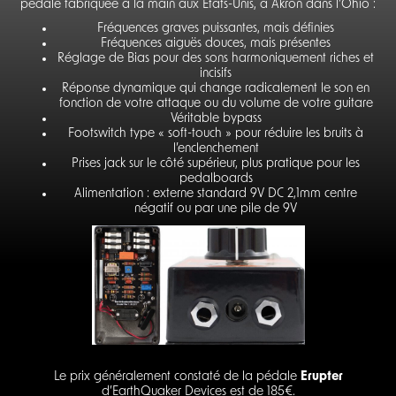
pédale fabriquée à la main aux États-Unis, à Akron dans l’Ohio :
Fréquences graves puissantes, mais définies
Fréquences aiguës douces, mais présentes
Réglage de Bias pour des sons harmoniquement riches et
incisifs
Réponse dynamique qui change radicalement le son en
fonction de votre attaque ou du volume de votre guitare
Véritable bypass
Footswitch type « soft-touch » pour réduire les bruits à
l’enclenchement
Prises jack sur le côté supérieur, plus pratique pour les
pedalboards
Alimentation : externe standard 9V DC 2,1mm centre
négatif ou par une pile de 9V
Le prix généralement constaté de la pédale
Erupter
d’EarthQuaker Devices est de 185€.