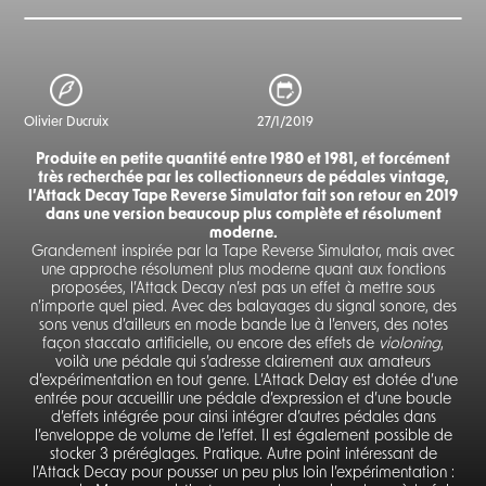
Olivier Ducruix
27/1/2019
Produite en petite quantité entre 1980 et 1981, et forcément
très recherchée par les collectionneurs de pédales vintage,
l’Attack Decay Tape Reverse Simulator fait son retour en 2019
dans une version beaucoup plus complète et résolument
moderne.
Grandement inspirée par la Tape Reverse Simulator, mais avec
une approche résolument plus moderne quant aux fonctions
proposées, l’Attack Decay n’est pas un effet à mettre sous
n’importe quel pied. Avec des balayages du signal sonore, des
sons venus d’ailleurs en mode bande lue à l’envers, des notes
façon staccato artificielle, ou encore des effets de
violoning
,
voilà une pédale qui s’adresse clairement aux amateurs
d’expérimentation en tout genre. L’Attack Delay est dotée d’une
entrée pour accueillir une pédale d’expression et d’une boucle
d’effets intégrée pour ainsi intégrer d’autres pédales dans
l’enveloppe de volume de l’effet. Il est également possible de
stocker 3 préréglages. Pratique. Autre point intéressant de
l’Attack Decay pour pousser un peu plus loin l’expérimentation :