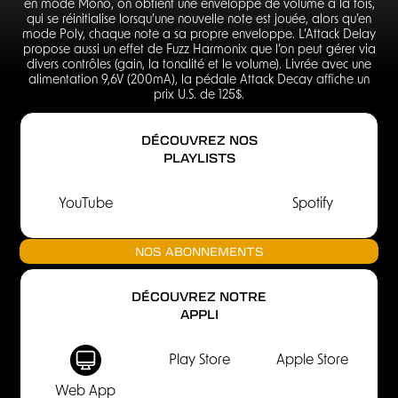
en mode Mono, on obtient une enveloppe de volume à la fois,
qui se réinitialise lorsqu’une nouvelle note est jouée, alors qu’en
mode Poly, chaque note a sa propre enveloppe. L’Attack Delay
propose aussi un effet de Fuzz Harmonix que l’on peut gérer via
divers contrôles (gain, la tonalité et le volume). Livrée avec une
alimentation 9,6V (200mA), la pédale Attack Decay affiche un
prix U.S. de 125$.
DÉCOUVREZ NOS
PLAYLISTS
YouTube
Spotify
NOS ABONNEMENTS
DÉCOUVREZ NOTRE
APPLI
Play Store
Apple Store
Web App