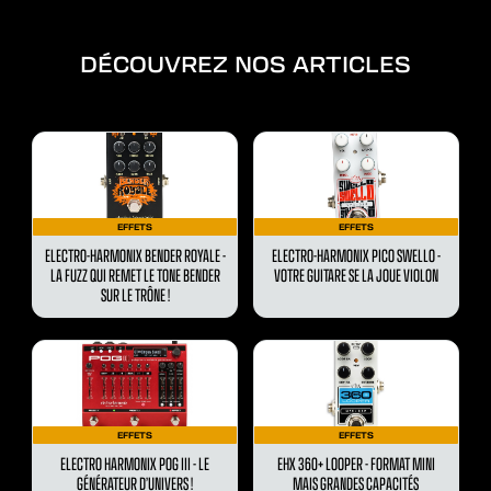
DÉCOUVREZ NOS ARTICLES
EFFETS
EFFETS
ELECTRO-HARMONIX BENDER ROYALE -
ELECTRO-HARMONIX PICO SWELLO -
LA FUZZ QUI REMET LE TONE BENDER
VOTRE GUITARE SE LA JOUE VIOLON
SUR LE TRÔNE !
EFFETS
EFFETS
ELECTRO HARMONIX POG III - LE
EHX 360+ LOOPER - FORMAT MINI
GÉNÉRATEUR D’UNIVERS !
MAIS GRANDES CAPACITÉS