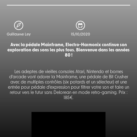
Guillaume Ley
15/10/2020
Avec la pédale Mainframe, Electro-Harmonix continue son
exploration des sons les plus fous. Bienvenue dans les années
80 !
Les adeptes de vieilles consoles Atari, Nintendo et bornes
d’arcade vont adorer la Mainframe, une pédale de Bit Crusher
avec de multiples contrôles (six potards et un sélecteur) et une
entrée pour pédale d’expression pour filtrer votre son et faire un
retour vers le futur sans Delorean en mode retro-gaming. Prix :
185€.