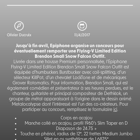
Olivier Ducruix
11/4/2017
Jusqu’à fin avril, Epiphone organise un concours pour
éventuellement remporter une Flying-V Limited Edition
Brendon Small Snow Falcon Outfit.
Livrée dans une housse Premium personnalisée, l'Epiphone
Flying-V Limited Edition Brendon Small Snow Falcon Outfit est
équipée d’humbuckers Burstbucker avec coil-splitting, d’un
sélecteur KillPot, d’un chevalet LockTone et de mécaniques
Grover Rotomatics. Pour information, Brendon Small, qui est
également comédien et présentateur à ses heures perdues, est le
chanteur, guitariste et principal compositeur de Dethklok, un
groupe de métal apparaissant à l’origine dans le dessin animé
Metalocalypse dont l’intéressé est l’un des co-créateurs. Pour
participer au concours, remplissez le formulaire
ici
.
Corps en acajou
Manche collé en acajou, profil 1960’s Slim Taper en D
Diapason de 24.75 »
Touche en phénol, radius de 12″, 22 frettes Medium Jumbo
Sillet en os synthétique de 1.6875″