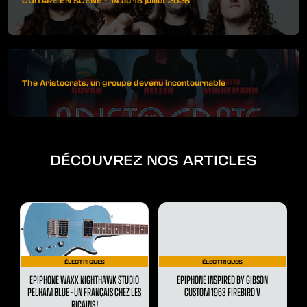
GUITARE EN SCÈNE - 14 au 18 juillet 2026
The Aristocrats, un groupe devenu incontournable
DÉCOUVREZ NOS ARTICLES
ÉLECTRIQUES
ÉLECTRIQUES
EPIPHONE WAXX NIGHTHAWK STUDIO
EPIPHONE INSPIRED BY GIBSON
PELHAM BLUE - UN FRANÇAIS CHEZ LES
CUSTOM 1963 FIREBIRD V
RICAINS !