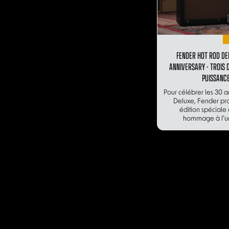
FENDER HOT ROD DE
ANNIVERSARY - TROIS 
PUISSANC
Pour célébrer les 30 
Deluxe, Fender pr
édition spéciale 
hommage à l’un