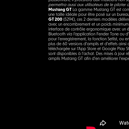
passionnant, il procurera aux musiciens non se
permettra aussi aux utilisateurs de le pilote
Mustang GT
La gamme Mustang GT est comp
une taille idéale pour être posé sur un burea
GT 200
(529€), ces 2 derniers modèles délivr
avec un encombrement et un poids minimum. P
interface de contrôle ergonomique avec un écr
Bluetooth via l’application Fender Tone ou d
pour l'enregistrement, la fonction Setlist, o
plus de 60 versions d'amplis et d'effets ainsi
téléchargée sur l'App Store et Google Play 
sont disponibles à l'achat. Des mises à jour r
amplis Mustang GT afin d'en améliorer l'expér