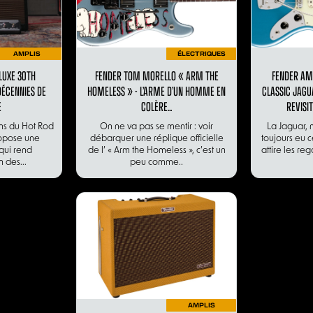
AMPLIS
ÉLECTRIQUES
LUXE 30TH
FENDER TOM MORELLO « ARM THE
FENDER AM
DÉCENNIES DE
HOMELESS » - L’ARME D’UN HOMME EN
CLASSIC JAGU
E
COLÈRE...
REVISI
ans du Hot Rod
On ne va pas se mentir : voir
La Jaguar, n
opose une
débarquer une réplique officielle
toujours eu c
qui rend
de l’ « Arm the Homeless », c’est un
attire les reg
 des...
peu comme..
AMPLIS