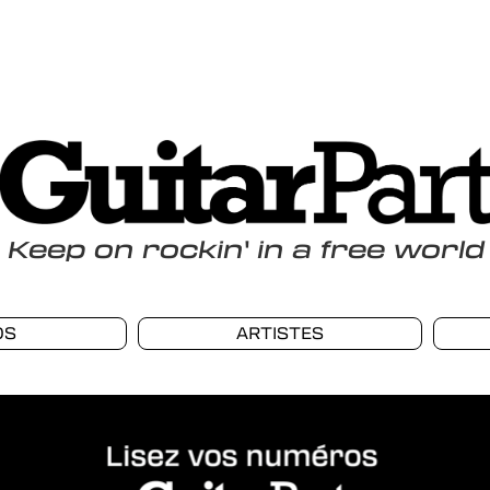
Keep
on
rockin
'
in a free world
OS
ARTISTES