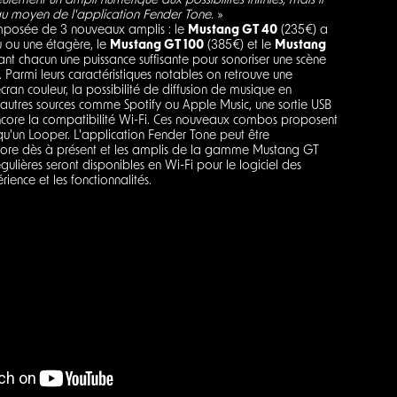
ulement un ampli numérique aux possibilités infinies, mais il
r au moyen de l'application Fender Tone.
»
osée de 3 nouveaux amplis : le
Mustang GT 40
(235€) a
u ou une étagère, le
Mustang GT 100
(385€) et le
Mustang
ant chacun une puissance suffisante pour sonoriser une scène
armi leurs caractéristiques notables on retrouve une
an couleur, la possibilité de diffusion de musique en
'autres sources comme Spotify ou Apple Music, une sortie USB
u encore la compatibilité Wi-Fi. Ces nouveaux combos proposent
 qu'un Looper. L'application Fender Tone peut être
Store dès à présent et les amplis de la gamme Mustang GT
égulières seront disponibles en Wi-Fi pour le logiciel des
ience et les fonctionnalités.