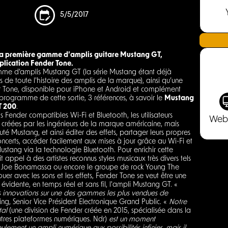
5/5/2017
 sa première gamme d’amplis guitare Mustang GT,
plication Fender Tone.
mme d’amplis Mustang GT (la série Mustang étant déjà
rs de toute l'histoire des amplis de la marque), ainsi qu’une
r Tone, disponible pour iPhone et Android et complément
rogramme de cette sortie, 3 références, à savoir le
Mustang
T 200
.
Fender compatibles Wi-Fi et Bluetooth, les utilisateurs
Web
ns créées par les ingénieurs de la marque américaine, mais
Mustang, et ainsi éditer des effets, partager leurs propres
concerts, accéder facilement aux mises à jour grâce au Wi-Fi et
stang via la technologie Bluetooth. Pour enrichir cette
ppel à des artistes reconnus styles musicaux très divers tels
ste Joe Bonamassa ou encore le groupe de rock Young The
uer avec les sons et les effets, Fender Tone se veut être une
vidente, en temps réel et sans fil, l'ampli Mustang GT. «
s innovations sur une des gammes les plus vendues de
ng, Senior Vice Président Electronique Grand Public. «
Notre
tal
(une division de Fender créée en 2015, spécialisée dans la
utres plateformes numériques. Ndr)
est un moment