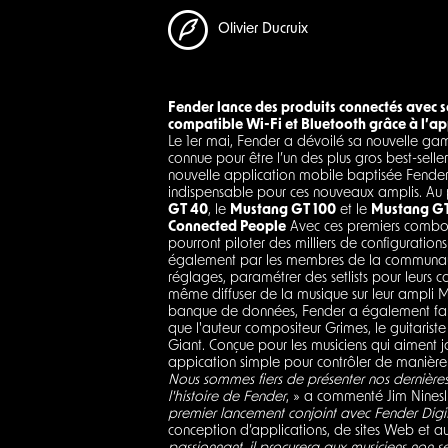
Olivier Ducruix
Fender lance des produits connectés avec
compatible Wi-Fi et Bluetooth grâce à l’ap
Le 1er mai, Fender a dévoilé sa nouvelle ga
connue pour être l’un des plus gros best-selle
nouvelle application mobile baptisée Fende
indispensable pour ces nouveaux amplis. Au p
GT 40
, le
Mustang GT 100
et le
Mustang G
Connected People
Avec ces premiers combos 
pourront piloter des milliers de configuratio
également par les membres de la communauté 
réglages, paramétrer des setlists pour leurs 
même diffuser de la musique sur leur ampli Mu
banque de données, Fender a également fait a
que l'auteur compositeur Grimes, le guitari
Giant. Conçue pour les musiciens qui aiment jo
appication simple pour contrôler de manière é
Nous sommes fiers de présenter nos dernière
l'histoire de Fender
, » a commenté Jim Ninesli
premier lancement conjoint avec Fender Digi
conception d’applications, de sites Web et a