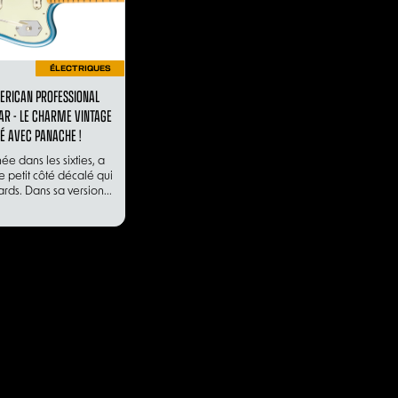
ÉLECTRIQUES
ERICAN PROFESSIONAL
AR - LE CHARME VINTAGE
TÉ AVEC PANACHE !
ée dans les sixties, a
e petit côté décalé qui
ards. Dans sa version...