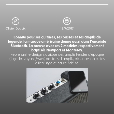
Olivier Ducruix
18/7/2017
Connue pour ses guitares, ses basses et ses amplis de
légende, la marque américaine donne aussi dans l'enceinte
Bluetooth. La preuve avec ses 2 modèles respectivement
baptisés Newport et Monterey.
Reprenant le design classique des amplis Fender d'époque
(façade, voyant
jewel
, boutons d'amplis, etc...), ces enceintes
allient style et haute fidélité.