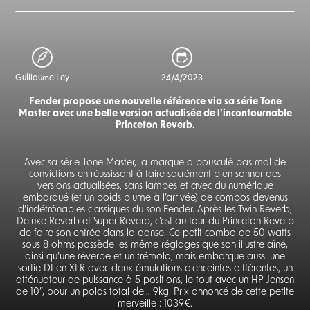
Guillaume Ley
24/4/2023
Fender propose une nouvelle référence via sa série Tone
Master avec une belle version actualisée de l'incontournable
Princeton Reverb.
Avec sa série Tone Master, la marque a bousculé pas mal de
convictions en réussissant à faire sacrément bien sonner des
versions actualisées, sans lampes et avec du numérique
embarqué (et un poids plume à l’arrivée) de combos devenus
d’indétrônables classiques du son Fender. Après les Twin Reverb,
Deluxe Reverb et Super Reverb, c’est au tour du Princeton Reverb
de faire son entrée dans la danse. Ce petit combo de 50 watts
sous 8 ohms possède les même réglages que son illustre aîné,
ainsi qu’une réverbe et un trémolo, mais embarque aussi une
sortie DI en XLR avec deux émulations d’enceintes différentes, un
atténuateur de puissance à 5 positions, le tout avec un HP Jensen
de 10”, pour un poids total de… 9kg. Prix annoncé de cette petite
merveille : 1039€.