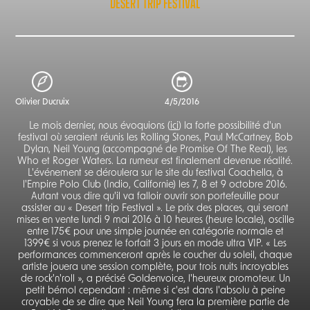
DESERT TRIP FESTIVAL
Olivier Ducruix
4/5/2016
Le mois dernier, nous évoquions (
ici
) la forte possibilité d'un
festival où seraient réunis les Rolling Stones, Paul McCartney, Bob
Dylan, Neil Young (accompagné de Promise Of The Real), les
Who et Roger Waters. La rumeur est finalement devenue réalité.
L'événement se déroulera sur le site du festival Coachella, à
l'Empire Polo Club (Indio, Californie) les 7, 8 et 9 octobre 2016.
Autant vous dire qu'il va falloir ouvrir son portefeuille pour
assister au « Desert trip Festival ». Le prix des places, qui seront
mises en vente lundi 9 mai 2016 à 10 heures (heure locale), oscille
entre 175€ pour une simple journée en catégorie normale et
1399€ si vous prenez le forfait 3 jours en mode ultra VIP. « Les
performances commenceront après le coucher du soleil, chaque
artiste jouera une session complète, pour trois nuits incroyables
de rock'n'roll », a précisé Goldenvoice, l'heureux promoteur. Un
petit bémol cependant : même si c'est dans l'absolu à peine
croyable de se dire que Neil Young fera la première partie de