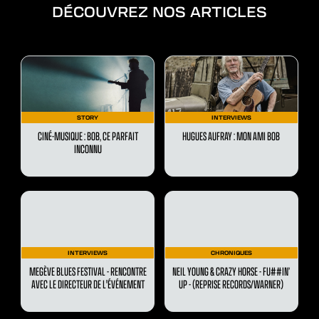
DÉCOUVREZ NOS ARTICLES
STORY
INTERVIEWS
CINÉ-MUSIQUE : BOB, CE PARFAIT
HUGUES AUFRAY : MON AMI BOB
INCONNU
INTERVIEWS
CHRONIQUES
MEGÈVE BLUES FESTIVAL - RENCONTRE
NEIL YOUNG & CRAZY HORSE - FU##IN’
AVEC LE DIRECTEUR DE L'ÉVÉNEMENT
UP - (REPRISE RECORDS/WARNER)