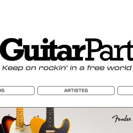
Keep
on
rockin
'
in a free world
OS
ARTISTES