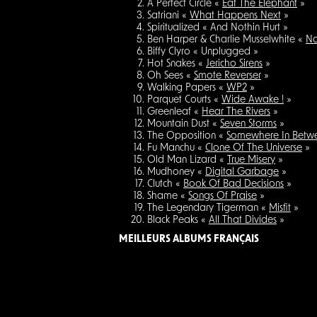
A Perfect Circle «
Eat The Elephant
»
Satriani «
What Happens Next
»
Spiritualized « And Nothin Hurt »
Ben Harper & Charlie Musselwhite «
No
Biffy Clyro « Unplugged »
Hot Snakes «
Jericho Sirens
»
Oh Sees «
Smote Reverser
»
Walking Papers «
WP2
»
Parquet Courts «
Wide Awake !
»
Greenleaf «
Hear The Rivers
»
Mountain Dust «
Seven Storms
»
The Opposition «
Somewhere In Betw
Fu Manchu «
Clone Of The Universe
»
Old Man Lizard «
True Misery
»
Mudhoney «
Digital Garbage
»
Clutch «
Book Of Bad Decisions
»
Shame «
Songs Of Praise
»
The Legendary Tigerman «
Misfit
»
Black Peaks «
All That Divides
»
MEILLEURS ALBUMS FRANÇAIS