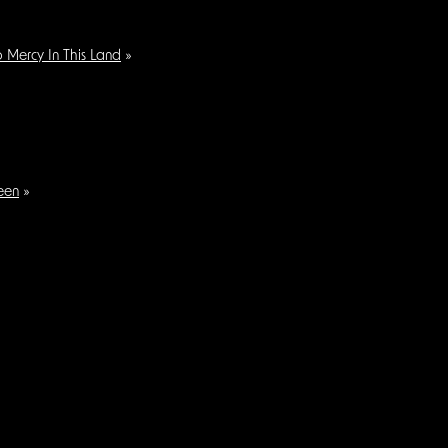
 Mercy In This Land
»
een
»