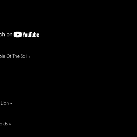
le Of The Soil »
 Lion
»
aids »