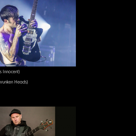
s Innocent)
hrunken Heads)