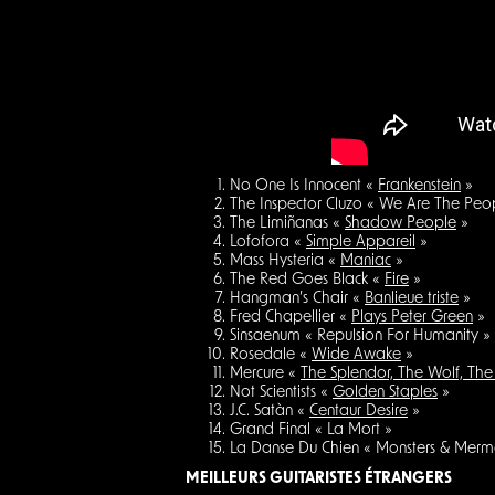
No One Is Innocent «
Frankenstein
»
The Inspector Cluzo « We Are The Peop
The Limiñanas «
Shadow People
»
Lofofora «
Simple Appareil
»
Mass Hysteria «
Maniac
»
The Red Goes Black «
Fire
»
Hangman’s Chair «
Banlieue triste
»
Fred Chapellier «
Plays Peter Green
»
Sinsaenum « Repulsion For Humanity »
Rosedale «
Wide Awake
»
Mercure «
The Splendor, The Wolf, The
Not Scientists «
Golden Staples
»
J.C. Satàn «
Centaur Desire
»
Grand Final « La Mort »
La Danse Du Chien « Monsters & Merm
MEILLEURS GUITARISTES ÉTRANGERS