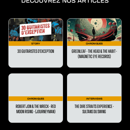
DÉCOUVREZ NOS ARTICLES
STORY
CHRONIQUES
30 GUITARISTES D’EXCEPTION
GREENLEAF - THE HEAD & THE HABIT -
(MAGNETIC EYE RECORDS)
CHRONIQUES
INTERVIEWS
ROBERT JON & THE WRECK - RED
THE DIRE STRAITS EXPERIENCE -
MOON RISING - (JOURNEYMAN)
SULTANS DU SWING