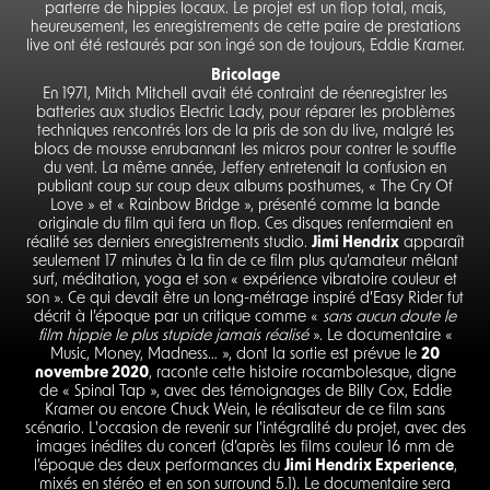
parterre de hippies locaux. Le projet est un flop total, mais,
heureusement, les enregistrements de cette paire de prestations
live ont été restaurés par son ingé son de toujours, Eddie Kramer.
Bricolage
En 1971, Mitch Mitchell avait été contraint de réenregistrer les
batteries aux studios Electric Lady, pour réparer les problèmes
techniques rencontrés lors de la pris de son du live, malgré les
blocs de mousse enrubannant les micros pour contrer le souffle
du vent. La même année, Jeffery entretenait la confusion en
publiant coup sur coup deux albums posthumes, « The Cry Of
Love » et « Rainbow Bridge », présenté comme la bande
originale du film qui fera un flop. Ces disques renfermaient en
réalité ses derniers enregistrements studio.
Jimi Hendrix
apparaît
seulement 17 minutes à la fin de ce film plus qu’amateur mêlant
surf, méditation, yoga et son « expérience vibratoire couleur et
son ». Ce qui devait être un long-métrage inspiré d’Easy Rider fut
décrit à l’époque par un critique comme «
sans aucun doute le
film hippie le plus stupide jamais réalisé
». Le documentaire «
Music, Money, Madness… », dont la sortie est prévue le
20
novembre 2020
, raconte cette histoire rocambolesque, digne
de « Spinal Tap », avec des témoignages de Billy Cox, Eddie
Kramer ou encore Chuck Wein, le réalisateur de ce film sans
scénario. L'occasion de revenir sur l’intégralité du projet, avec des
images inédites du concert (d’après les films couleur 16 mm de
l’époque des deux performances du
Jimi Hendrix Experience
,
mixés en stéréo et en son surround 5.1). Le documentaire sera