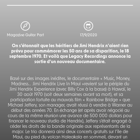
Magazine Guitar Part
17/9/2020
On s’étonnait que les héritiers de Jimi Hendrix n’aient rien
prévu pour commémorer les 50 ans de sa disparition, le 18
septembre 1970. Et voilà que Legacy Recordings annonce la
sortie d’un nouveau documentaire.
Basé sur des images inédites, le documentaire « Music, Money,
Madness… Jimi Hendrix Live In Maui »revient sur le périple du
Jimi Hendrix Experience (avec Billy Cox à la basse) à Hawaï, le
30 août 1970 (soit deux semaines avant sa mort), et sa
participation fortuite au mauvais film « Rainbow Bridge » que
Michael Jeffery, son manager, avait réussi à vendre à Warner au
début des années 70. En échange (et après avoir négocié au
cours de la même réunion une avance de 500 000 dollars pour
financer le nouveau studio de Hendrix), Jeffery s’était engagé à
céder les droits de la bande originale aux représentants de la
major. Le trio donnera ainsi deux concerts gratuits sur l’île de
Maui, au pied du volcan Haleakala en sommeil, devant un