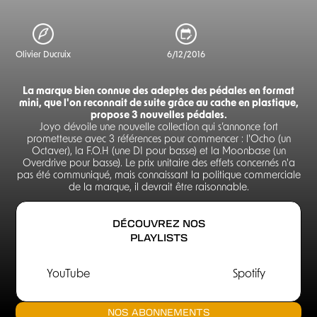
Olivier Ducruix
6/12/2016
La marque bien connue des adeptes des pédales en format
mini, que l'on reconnait de suite grâce au cache en plastique,
propose 3 nouvelles pédales.
Joyo dévoile une nouvelle collection qui s’annonce fort
prometteuse avec 3 références pour commencer : l'Ocho (un
Octaver), la F.O.H (une DI pour basse) et la Moonbase (un
Overdrive pour basse). Le prix unitaire des effets concernés n'a
pas été communiqué, mais connaissant la politique commerciale
de la marque, il devrait être raisonnable.
DÉCOUVREZ NOS
PLAYLISTS
YouTube
Spotify
NOS ABONNEMENTS