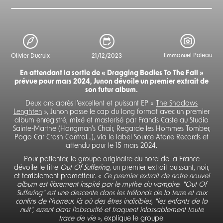
Emmanuel Poteau
Olivier Ducruix
21/12/2023
En attendant la sortie de « Dragging Bodies To The Fall »
prévue pour mars 2024, Junon dévoile un premier extrait de
son futur album.
Deux ans après l’excellent et puissant EP «
The Shadows
Lenghten
», Junon passe le cap du long format avec un premier
album enregistré, mixé et masterisé par Francis Caste au Studio
Sainte-Marthe (Hangman's Chair, Regarde les Hommes Tomber,
Pogo Car Crash Control…), via le label Source Atone Records et
attendu pour le 15 mars 2024.
Pour patienter, le groupe originaire du nord de la France
dévoile le titre
Out Of Suffering
, un premier extrait puissant, noir,
et terriblement prometteur. «
Ce premier extrait de notre nouvel
album est librement inspiré par le mythe du vampire. "Out Of
Suffering" est une descente dans les tréfonds de la terre et aux
confins de l’horreur, là où des êtres indicibles, "les enfants de la
nuit", errent dans l’obscurité et traquent inlassablement toute
trace de vie
», explique le groupe.