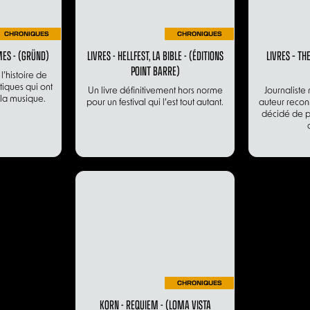
CHRONIQUES
CHRONIQUES
MES - (GRÜND)
LIVRES - HELLFEST, LA BIBLE - (ÉDITIONS
LIVRES – TH
POINT BARRE)
’histoire de
iques qui ont
Un livre définitivement hors norme
Journaliste 
 la musique.
pour un festival qui l’est tout autant.
auteur reco
décidé de p
CHRONIQUES
KORN - REQUIEM - (LOMA VISTA