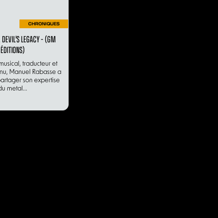
CHRONIQUES
E DEVIL'S LEGACY – (GM
ÉDITIONS)
musical, traducteur et
nnu, Manuel Rabasse a
artager son expertise
du metal...