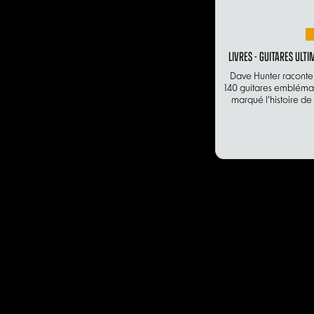
LIVRES - GUITARES ULTI
Dave Hunter raconte l
140 guitares emblémat
marqué l’histoire de