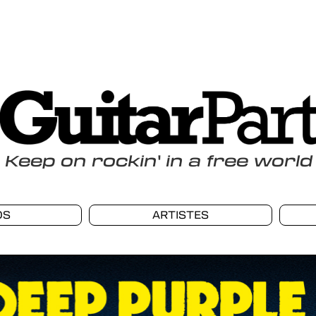
Keep
on
rockin
'
in a free world
OS
ARTISTES