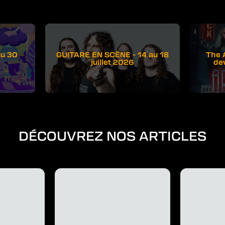
au 30
GUITARE EN SCÈNE - 14 au 18
The 
juillet 2026
de
DÉCOUVREZ NOS ARTICLES