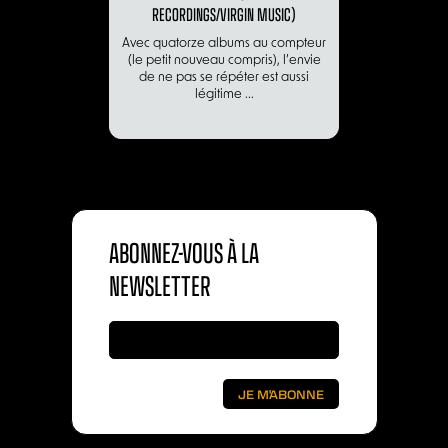
RECORDINGS/VIRGIN MUSIC)
Avec quatorze albums au compteur
(le petit nouveau compris), l’envie
de ne pas se répéter est aussi
légitime ...
ABONNEZ-VOUS À LA
NEWSLETTER