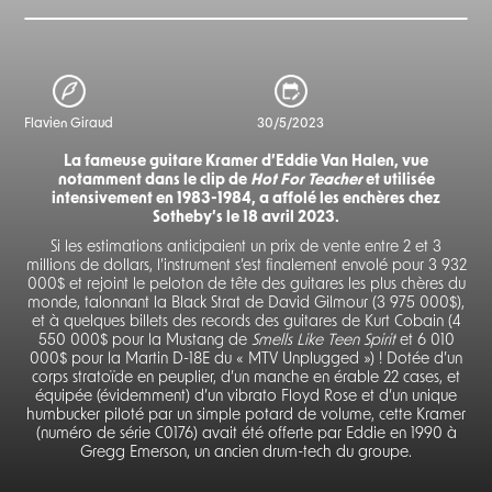
Flavien Giraud
30/5/2023
La fameuse guitare Kramer d’Eddie Van Halen, vue
notamment dans le clip de
Hot For Teacher
et utilisée
intensivement en 1983-1984, a affolé les enchères chez
Sotheby’s le 18 avril 2023.
Si les estimations anticipaient un prix de vente entre 2 et 3
millions de dollars, l’instrument s’est finalement envolé pour 3 932
000$ et rejoint le peloton de tête des guitares les plus chères du
monde, talonnant la Black Strat de David Gilmour (3 975 000$),
et à quelques billets des records des guitares de Kurt Cobain (4
550 000$ pour la Mustang de
Smells Like Teen Spirit
et 6 010
000$ pour la Martin D-18E du « MTV Unplugged ») ! Dotée d’un
corps stratoïde en peuplier, d’un manche en érable 22 cases, et
équipée (évidemment) d’un vibrato Floyd Rose et d’un unique
humbucker piloté par un simple potard de volume, cette Kramer
(numéro de série C0176) avait été offerte par Eddie en 1990 à
Gregg Emerson, un ancien drum-tech du groupe.