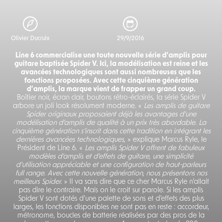
Olivier Ducruix
29/9/2016
Line 6 commercialise une toute nouvelle série d’amplis pour
guitare baptisée Spider V. Ici, la modélisation est reine et les
avancées technologiques sont aussi nombreuses que les
fonctions proposées. Avec cette cinquième génération
d’amplis, la marque vient de frapper un grand coup.
Boîtier noir, écran clair, boutons rétro-éclairés, la série Spider V
arbore un joli look résolument moderne. «
Les amplis de guitare
Spider originaux proposaient déjà les avantages d’une
modélisation d’amplis de qualité à un prix très abordable. La
cinquième génération s’inscrit dans cette tradition en intégrant les
dernières avancées technologiques,
» explique Marcus Ryle, le
Président de Line 6. «
Les amplis Spider V offrent de fabuleux
modèles d’amplis et d’effets de guitare, une simplicité
d’utilisation appréciable et une configuration de haut-parleurs
full range. Avec cette nouvelle génération, nous présentons nos
meilleurs Spider.
» Il va sans dire que ce cher Marcus Ryle n’allait
pas dire le contraire. Mais on le croit sur parole. Si les amplis
Spider V sont dotés d’une palette de sons et d’effets des plus
larges, les fonctions disponibles ne sont pas en reste : accordeur,
métronome, boucles de batterie réalisées par des pros de la