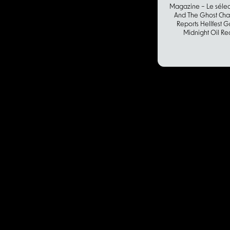
Magazine – Le sélec
And The Ghost Chas
Reports Hellfest 
Midnight Oil Red