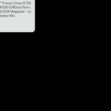
° France | Corse €7,50
€9,50 EURDom/Tom |
0 EUR Magazine – Le
ecteur Klin...