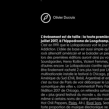
Olivier Ducruix
L'événement est de taille : la toute premiè
juillet 2017, à l’hippodrome de Longchamp
C’est en 1991 que le Lollapalooza voit le jour 
Addiction. L’idée de base est aussi simple q
rock alternatif américain et se balader un p
lors des premières éditions auront ainsi pu v
Soundgarden, Henry Rollins, Violent Femmes, 
d’autres encore. Le Lollapalooza s’arrête apr
être finalement racheté 2 ans plus tard par Li
multinationale installe le festival à Chicago,
Amérique du Sud (Chili, Brésil, Argentine) et e
c’est au tour de Paris de voir débarquer le Lo
romantique des villes
», commentait Perry Far
l’édition 2017 de Chicago, on retiendra surto
de « plus grand festival du monde », du moins
même si certains noms de cette première cuvé
Hot Chili Peppers,
Pixies
, Alt-J,
Rival Sons
, Sea
forte proportion de musique électronique ne 