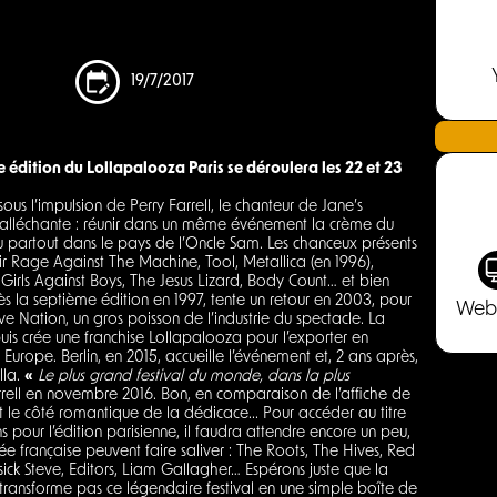
19/7/2017
re édition du Lollapalooza Paris se déroulera les 22 et 23
.
sous l’impulsion de Perry Farrell, le chanteur de Jane’s
u’alléchante : réunir dans un même événement la crème du
eu partout dans le pays de l’Oncle Sam. Les chanceux présents
oir Rage Against The Machine, Tool, Metallica (en 1996),
Girls Against Boys, The Jesus Lizard, Body Count… et bien
ès la septième édition en 1997, tente un retour en 2003, pour
Web
ve Nation, un gros poisson de l’industrie du spectacle. La
 puis crée une franchise Lollapalooza pour l’exporter en
n Europe. Berlin, en 2015, accueille l’événement et, 2 ans après,
lla.
«
Le plus grand festival du monde, dans la plus
rell en novembre 2016. Bon, en comparaison de l’affiche de
ut le côté romantique de la dédicace... Pour accéder au titre
 pour l’édition parisienne, il faudra attendre encore un peu,
e française peuvent faire saliver : The Roots, The Hives, Red
sick Steve, Editors, Liam Gallagher… Espérons juste que la
transforme pas ce légendaire festival en une simple boîte de