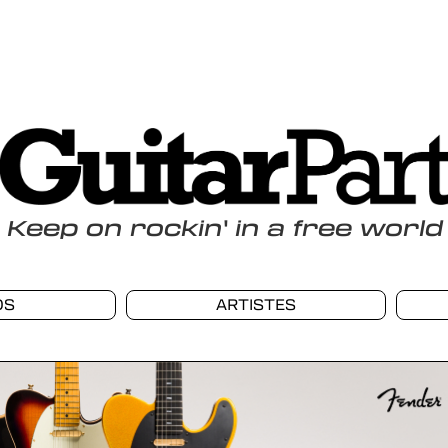
Keep
on
rockin
'
in a free world
OS
ARTISTES