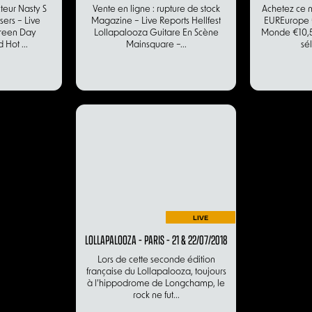
teur Nasty S
Vente en ligne : rupture de stock
Achetez ce n
ers – Live
Magazine – Live Reports Hellfest
EUREurope 
Green Day
Lollapalooza Guitare En Scène
Monde €10,5
 Hot ...
Mainsquare –...
sél
LIVE
LOLLAPALOOZA – PARIS – 21 & 22/07/2018
Lors de cette seconde édition
française du Lollapalooza, toujours
à l’hippodrome de Longchamp, le
rock ne fut...