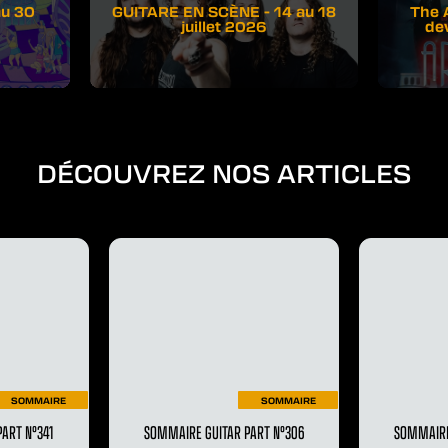
au 30
GUITARE EN SCÈNE - 14 au 18
The 
juillet 2026
de
DÉCOUVREZ NOS ARTICLES
SOMMAIRE
SOMMAIRE
ART N°341
SOMMAIRE GUITAR PART N°306
SOMMAIRE