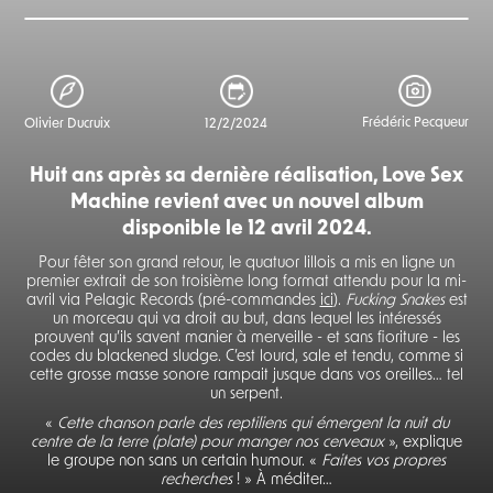
Frédéric Pecqueur
Olivier Ducruix
12/2/2024
Huit ans après sa dernière réalisation, Love Sex
Machine revient avec un nouvel album
disponible le 12 avril 2024.
Pour fêter son grand retour, le quatuor lillois a mis en ligne un
premier extrait de son troisième long format attendu pour la mi-
avril via Pelagic Records (pré-commandes
ici
).
Fucking Snakes
est
un morceau qui va droit au but, dans lequel les intéressés
prouvent qu’ils savent manier à merveille - et sans fioriture - les
codes du blackened sludge. C’est lourd, sale et tendu, comme si
cette grosse masse sonore rampait jusque dans vos oreilles… tel
un serpent.
«
Cette chanson parle des reptiliens qui émergent la nuit du
centre de la terre (plate) pour manger nos cerveaux
», explique
le groupe non sans un certain humour. «
Faites vos propres
recherches
! » À méditer…