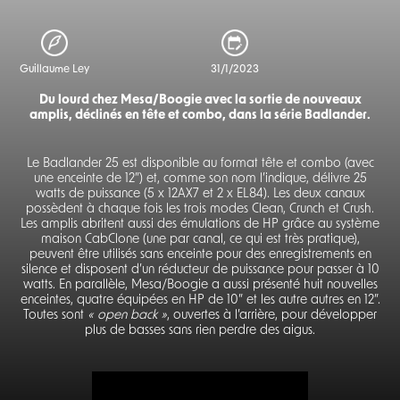
Guillaume Ley
31/1/2023
Du lourd chez Mesa/Boogie avec la sortie de nouveaux
amplis, déclinés en tête et combo, dans la série Badlander.
Le Badlander 25 est disponible au format tête et combo (avec
une enceinte de 12”) et, comme son nom l’indique, délivre 25
watts de puissance (5 x 12AX7 et 2 x EL84). Les deux canaux
possèdent à chaque fois les trois modes Clean, Crunch et Crush.
Les amplis abritent aussi des émulations de HP grâce au système
maison CabClone (une par canal, ce qui est très pratique),
peuvent être utilisés sans enceinte pour des enregistrements en
silence et disposent d’un réducteur de puissance pour passer à 10
watts. En parallèle, Mesa/Boogie a aussi présenté huit nouvelles
enceintes, quatre équipées en HP de 10” et les autre autres en 12”.
Toutes sont
« open back »
, ouvertes à l’arrière, pour développer
plus de basses sans rien perdre des aigus.