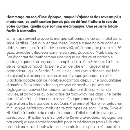
Hommage au son d’une époque, auquel s’ajoutent des saveurs plus
modernes, ce petit combo jamais pris en défaut flattera le son de
votre guitare, quelle que soit son électronique. Une réussite totale
facile à trimballer.
On a trop souvent associé la marque californienne au son metal de la
série Rectifier. C’est oublier que Mesa Boogie a une histoire dont les
débuts remontent à la fin des années 60, déjà marquée par le son
hi-
gain
, avec des utilisateurs comme Santana, Zappa ou Mark Knopfler.
Pas étonnant de sentir comme une vague de douce et agréable
nostalgie quand on regarde un ampli de la série Fillmore. La finition
de cet ampli compact (à peine 2 cm de plus en largeur et en
profondeur qu’un Fender Blues Junior, pour vous donner une idée
du biniou) est exemplaire. Son aspect évoque justement ce côté
Blackface adopté par de nombreux combos depuis une cinquantaine
d’années. Deux canaux identiques sont disponibles (ce sont vos
réglages qui peuvent les rendre radicalement différents l’un de
l’autre), et activables au pied grâce au footswitch livré dans une petite
poche fixée à l’intérieur de la caisse. Chaque canal possède une
égalisation à trois bandes, avec Gain, Presence et Master, et surtout un
mini
toggle switch
pour choisir entre trois types de sons : Clean, Drive et
Hi. Située à l’arrière du combo, la boucle d’effet cohabite avec des
sorties pour HP externes et surtout une Reverb avec deux réglages (un
par canal) et une entrée footswitch pour la déclencher (mais il faudra
acquérir un second footswitch, non fourni). Tout respire le sérieux et le