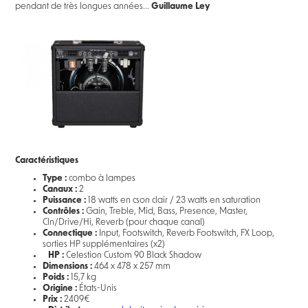
pendant de très longues années...
Guillaume Ley
Caractéristiques
Type :
combo à lampes
Canaux :
2
Puissance :
18 watts en cson clair / 23 watts en saturation
Contrôles :
Gain, Treble, Mid, Bass, Presence, Master,
Cln/Drive/Hi, Reverb (pour chaque canal)
Connectique :
Input, Footswitch, Reverb Footswitch, FX Loop,
sorties HP supplémentaires (x2)
HP :
Celestion Custom 90 Black Shadow
Dimensions :
464 x 478 x 257 mm
Poids :
15,7 kg
Origine :
États-Unis
Prix :
2409€