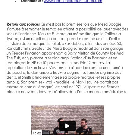
Distributeur :
www.laboitenoiredumusicien.com
Retour aux sources
Ce n’est pas la première fois que Mesa Boogie
s’amuse à remonter le temps en offrant la possibilité de jouer avec des
sons à l’ancienne. Mais ce Fillmore, au même titre que le California
Tweed, est un ampli qu’on pourrait prendre comme un clin d’œil à
l’histoire de la marque. En effet, à ses débuts, à la n des années 60,
Randall Smith, créateur de Mesa Boogie, modifiait dans son garage
un Fender Princeton appartenant à Barry Melton de Country Joe And
The Fish, en y plaçant la section amplification d’un Bassman et en
remplaçant le HP de 10 pouces par un modèle 12 pouces. La
réputation de son travail s’est ensuite répandue comme une traînée
de poudre, la demande a très vite augmenté, Fender a grincé des
dents, et Smith a finalement créé sa propre marque (et ses propres
amplis). Son premier « vrai » modèle, le Mark I (qui ne portait pas
encore ce nom à l’époque), est sorti en 1971. Le spectre de Fender
plane à nouveau dans les créations de « l’autre marque américaine ».