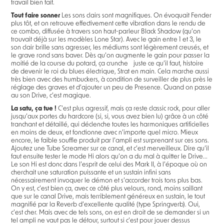
travail bien fait.
Tout faire sonner
Les sons clairs sont magnifiques. On évoquait Fender
plus tôt, et on retrouve effectivement cette vibration dans le rendu de
ce combo, diffusée à travers son haut-parleur Black Shadow (qu’on
trouvait déjà sur les modèles Lone Star). Avec le gain entre 1 et 3, le
son clair brille sans agresser, les médiums sont légèrement creusés, et
le grave rond sans baver. Dès qu’on augmente le gain pour passer la
moitié de la course du potard, ça crunche juste ce qu’il faut, histoire
de devenir le roi du blues électrique, Strat en main. Cela marche aussi
très bien avec des humbuckers, à condition de surveiller de plus près le
réglage des graves et d’ajouter un peu de Presence. Quand on passe
au son Drive, c’est magique.
La satu, ça tue !
C’est plus agressif, mais ça reste classic rock, pour aller
jusqu’aux portes du hardcore (si, si, vous avez bien lu) grâce à un côté
tranchant et détaillé, qui déclenche toutes les harmoniques artificielles
en moins de deux, et fonctionne avec n’importe quel micro. Mieux
encore, le faible souffle produit par l’ampli est surprenant sur ces sons.
Ajoutez une Tube Screamer sur ce canal, et c’est merveilleux. Dire qu’il
faut ensuite tester le mode Hi alors qu’on a du mal à quitter le Drive...
Le son Hi est donc dans l’esprit de celui des Mark II, à l’époque où on
cherchait une saturation puissante et un sustain infini sans
nécessairement invoquer le démon et s’accorder trois tons plus bas.
On y est, c’est bien ça, avec ce côté plus velours, rond, moins saillant
que sur le canal Drive, mais terriblement généreux en sustain, le tout
magnifié par la Reverb d’excellente qualité (type Springverb). Oui,
c’est cher. Mais avec de tels sons, on est en droit de se demander si un
tel ampli ne vaut pas le détour, surtout si c’est pour jouer dessus