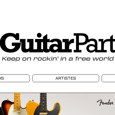
Keep
on
rockin
'
in a free world
OS
ARTISTES