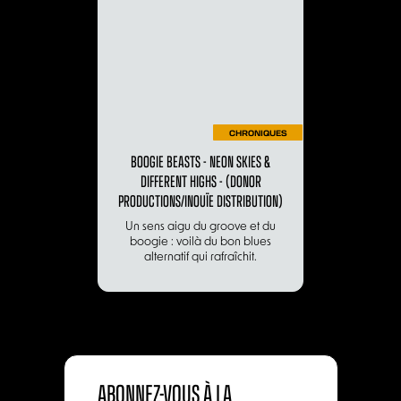
CHRONIQUES
BOOGIE BEASTS - NEON SKIES &
DIFFERENT HIGHS - (DONOR
PRODUCTIONS/INOUÏE DISTRIBUTION)
Un sens aigu du groove et du
boogie : voilà du bon blues
alternatif qui rafraîchit.
ABONNEZ-VOUS À LA