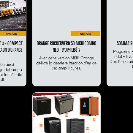
AMPLIS
AMPLIS
00 » - COMPACT
ORANGE ROCKERVERB 50 MKIII COMBO
SOMMAIRE
L’ADN D'ORANGE
NEO - LYOPHILISÉ ?
Magazine –
Indal – Liv
Avec cette version MKIII, Orange
Cox The Stran
délivre la dernière itération d’un de
ue aussi
ses amplis cultes.
nge débarque
 à tarif étudié
it...