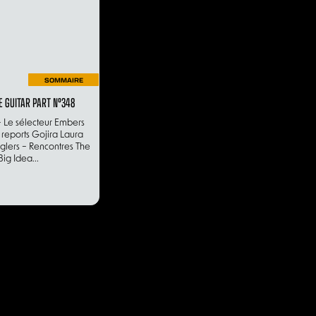
SOMMAIRE
 GUITAR PART N°348
 Le sélecteur Embers
e reports Gojira Laura
glers – Rencontres The
Big Idea...