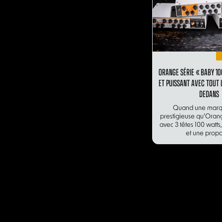
ORANGE SÉRIE « BABY 1
ET PUISSANT AVEC TOUT 
DEDANS
Quand une marq
prestigieuse qu’Ora
avec 3 têtes 100 watts,
et une propos