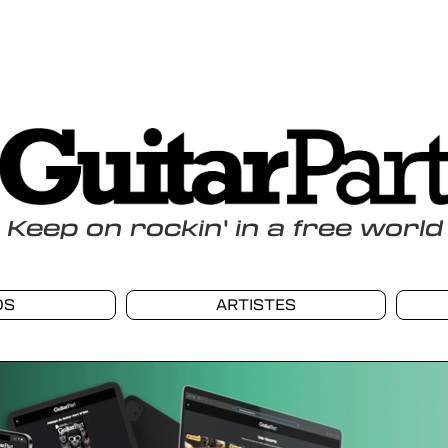
Keep
on
rockin
'
in a free world
OS
ARTISTES