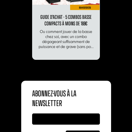
BASSES
GUIDE D'ACHAT - 5 COMBOS BASSE
COMPACTS À MOINS DE 188€
Ou comment jouer de la basse
chez soi, avec un combo
dégageant suffisamment de
puissance et de grave (sans po...
ABONNEZ-VOUS À LA
NEWSLETTER