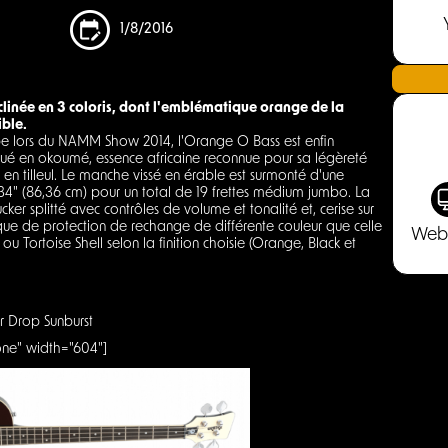
1/8/2016
clinée en 3 coloris, dont l'emblématique orange de la
ible.
e lors du NAMM Show 2014, l'Orange O Bass est enfin
iqué en okoumé, essence africaine reconnue pour sa légèreté
 en tilleul. Le manche vissé en érable est surmonté d'une
4" (86,36 cm) pour un total de 19 frettes médium jumbo. La
r splitté avec contrôles de volume et tonalité et, cerise sur
que de protection de rechange de différente couleur que celle
Web
u Tortoise Shell selon la finition choisie (Orange, Black et
ar Drop Sunburst
one" width="604"]