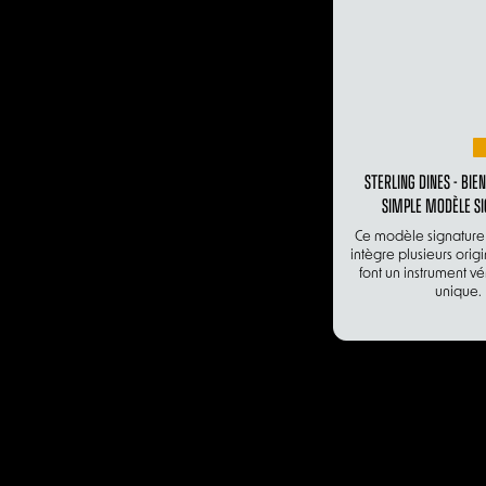
STERLING DINES - BIE
SIMPLE MODÈLE S
Ce modèle signature
intègre plusieurs origi
font un instrument v
unique.