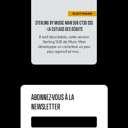
ÉLECTRIQUES
STERLING BY MUSIC MAN SUB CT30 SSS
- LA CUTLASS DES DÉBUTS
À tarif abordable, cette version
Sterling SUB de Music Man
développe un caractère un peu
plus agressif et moi...
ABONNEZ-VOUS À LA
NEWSLETTER