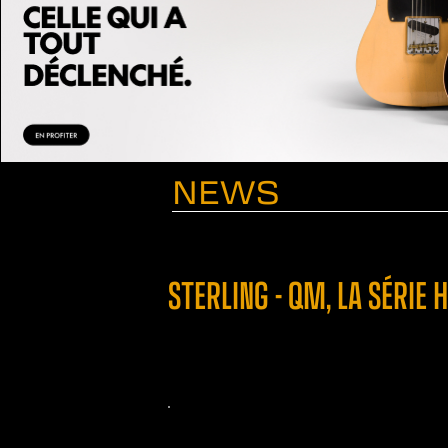
NEWS
STERLING - QM, LA SÉRI