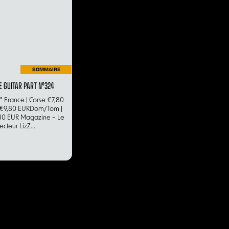
SOMMAIRE
 GUITAR PART N°324
° France | Corse €7,80
€9,80 EURDom/Tom |
0 EUR Magazine – Le
ecteur LizZ...