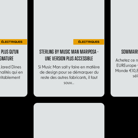
ÉLECTRIQUES
ÉLECTRIQUES
N PLUS QU'UN
STERLING BY MUSIC MAN MARIPOSA -
SOMMAIRE
IGNATURE
UNE VERSION PLUS ACCESSIBLE
Achetez ce n
EUREurope 
 Jared Dines
Si Music Man sait y faire en matière
Monde €10,8
nalités qui en
de design pour se démarquer du
sél
éritablement
reste des autres fabricants, il faut
souv...