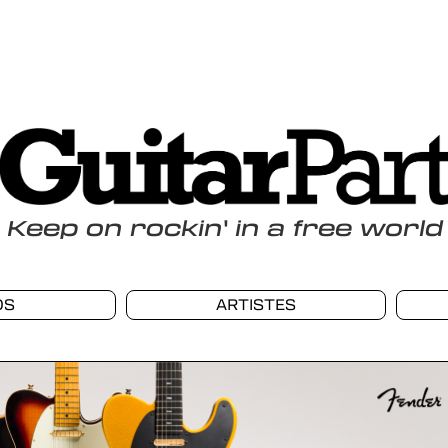
Keep
on
rockin
'
in a free world
OS
ARTISTES