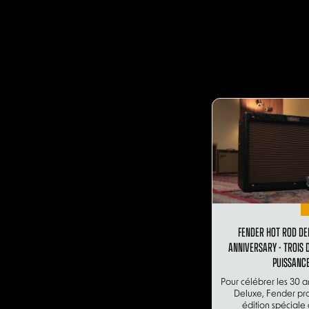
FENDER HOT ROD DE
ANNIVERSARY - TROIS 
PUISSANC
Pour célébrer les 30 
Deluxe, Fender pr
édition spéciale 