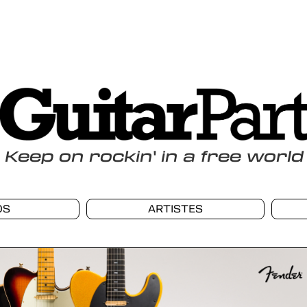
Keep
on
rockin
'
in a free world
OS
ARTISTES