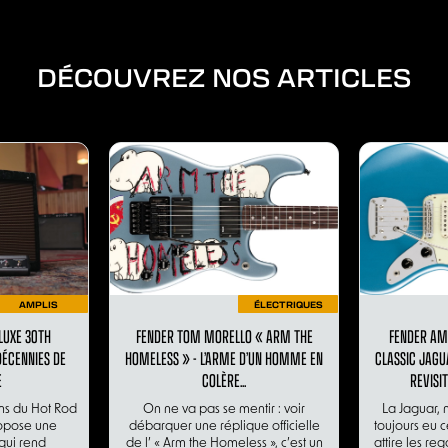
DÉCOUVREZ NOS ARTICLES
AMPLIS
ÉLECTRIQUES
LUXE 30TH
FENDER TOM MORELLO « ARM THE
FENDER AM
DÉCENNIES DE
HOMELESS » - L’ARME D’UN HOMME EN
CLASSIC JAGU
E
COLÈRE...
REVISI
ans du Hot Rod
On ne va pas se mentir : voir
La Jaguar, n
opose une
débarquer une réplique officielle
toujours eu c
qui rend
de l’ « Arm the Homeless », c’est un
attire les reg