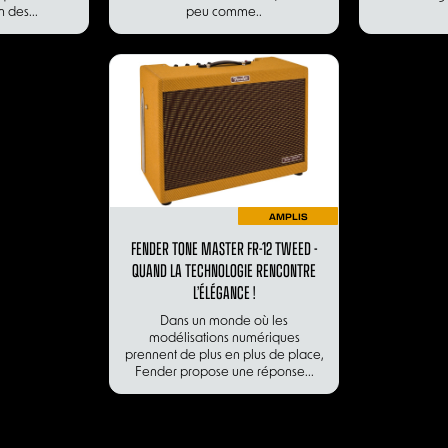
 des...
peu comme..
AMPLIS
FENDER TONE MASTER FR-12 TWEED -
QUAND LA TECHNOLOGIE RENCONTRE
L’ÉLÉGANCE !
Dans un monde où les
modélisations numériques
prennent de plus en plus de place,
Fender propose une réponse...