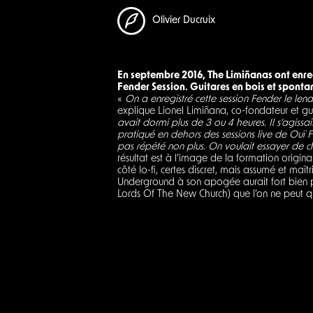
Olivier Ducruix
En septembre 2016, The Limiñanas ont enre
Fender Session. Guitares en bois et spontan
«
On a enregistré cette session Fender le len
explique Lionel Limiñana, co-fondateur et gu
avait dormi plus de 3 ou 4 heures. Il s’agissai
pratiqué en dehors des sessions live de Ouï F
pas répété non plus. On voulait essayer de c
résultat est à l’image de la formation originai
côté lo-fi, certes discret, mais assumé et maîtr
Underground à son apogée aurait fort bien p
Lords Of The New Church) que l’on ne peut qu