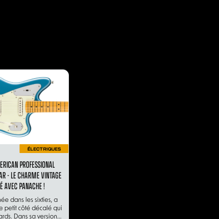
ÉLECTRIQUES
ERICAN PROFESSIONAL
AR - LE CHARME VINTAGE
TÉ AVEC PANACHE !
ée dans les sixties, a
e petit côté décalé qui
ards. Dans sa version...