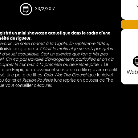
23/2/2017
gistré un mini showcase acoustique dans le cadre d’une
éité de rigueur.
demain de notre concert à la Cigale, fin septembre 2016
»,
itariste du groupe. «
C’était le matin et je ne crois pas qu’on
t d’un set acoustique. C’est un exercice que l’on a très peu
M. On n’a pas travaillé d’arrangements particuliers et on n’a
hopper le truc brut à la première ou deuxième prise
. » Le
re de Perpignan, classieux et sans aucun artifice, avec ce petit
Web
isé. Une paire de titres,
Cold Was The Ground
(que le Velvet
u écrire) et
Russian Roulette
(une reprise en douceur de The
e vous conseiller d’écouter.