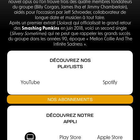
nouvel opus où l’on trouve trois des quatre membres fondateurs
du groupe (Billy Corgan, James Iha et Jimmy Chamberlain),
aidés pour l’occasion par Jeff Schroeder, collaborateur de
longue date et musicien à tout faire.
Après un premier extrait (
Solara
) qui officialisait le grand retour
des
Smashing Pumkins
en juin 2018, voici un second single
(
Silvery Sometimes
) qui ne peut que rappeler les grands succès
du groupe dans les années 90, époque « Mellon Collie And The
Infinite Sadness ».
DÉCOUVREZ NOS
PLAYLISTS
YouTube
Spotify
NOS ABONNEMENTS
DÉCOUVREZ NOTRE
APPLI
Play Store
Apple Store