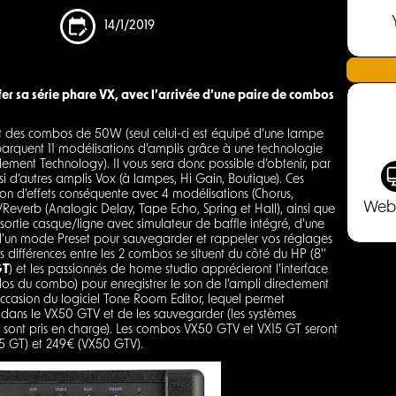
14/1/2019
r sa série phare VX, avec l’arrivée d’une paire de combos
t des combos de 50W (seul celui-ci est équipé d’une lampe
arquent 11 modélisations d’amplis grâce à une technologie
lement Technology). Il vous sera donc possible d’obtenir, par
 d’autres amplis Vox (à lampes, Hi Gain, Boutique). Ces
on d’effets conséquente avec 4 modélisations (Chorus,
Web
Reverb (Analogic Delay, Tape Echo, Spring et Hall), ainsi que
 sortie casque/ligne avec simulateur de baffle intégré, d'une
d’un mode Preset pour sauvegarder et rappeler vos réglages
 différences entre les 2 combos se situent du côté du HP (8’’
GT
) et les passionnés de home studio apprécieront l’interface
os du combo) pour enregistrer le son de l’ampli directement
ccasion du logiciel Tone Room Editor, lequel permet
dans le VX50 GTV et de les sauvegarder (les systèmes
 sont pris en charge). Les combos VX50 GTV et VX15 GT seront
X15 GT) et 249€ (VX50 GTV).