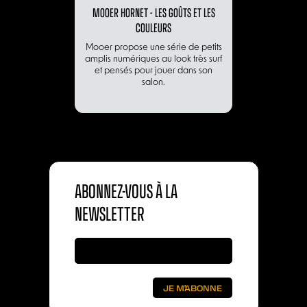
MOOER HORNET - LES GOÛTS ET LES
COULEURS
Mooer propose une série de petits
amplis numériques au look très surf
et pensés pour jouer dans son
salon.
ABONNEZ-VOUS À LA
NEWSLETTER