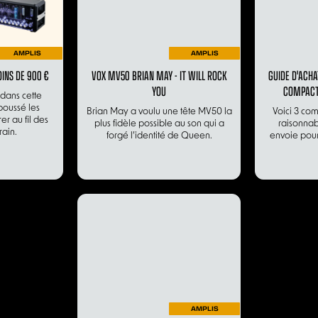
AMPLIS
AMPLIS
OINS DE 900 €
VOX MV50 BRIAN MAY - IT WILL ROCK
GUIDE D'ACHA
YOU
COMPACT
 dans cette
oussé les
Brian May a voulu une tête MV50 la
Voici 3 comb
r au fil des
plus fidèle possible au son qui a
raisonnab
rain.
forgé l’identité de Queen.
envoie pour
AMPLIS