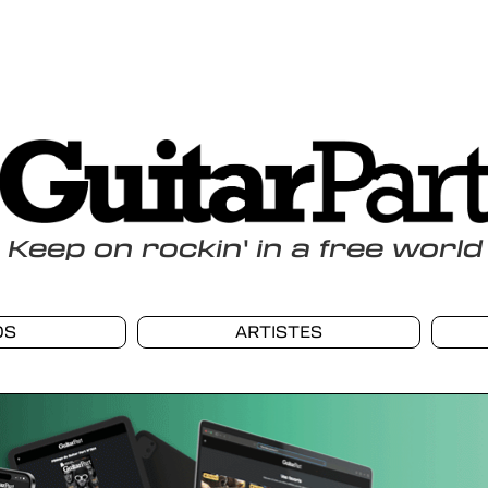
Keep
on
rockin
'
in a free world
OS
ARTISTES