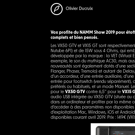
Olivier Ducruix
Vox profite du NAMM Show 2019 pour étoffe
complets et bien pensés.
Les VX50 GTV et VX15 GT sont respectivemen
Nutube 6P1) et de 15W sous 4 Ohms, qui emb
développée par la marque : la VET (Virtual E
exemple, le son du mythique AC30, mais aussi
nouveautés sont également dotés d’une secti
Flanger, Phaser, Tremolo) et autant de Delay/
d’un accordeur, d’une entrée auxiliaire, d’une
entrée pour footswitch (vendu séparément), 
préférés ou habituels, et un mode Manuel. Les
pour le
VX50 GTV
contre 6,5’’ pour le
VX15 
audio USB intégrée au VX50 GTV (située au d
dans un ordinateur et profiter par la même o
d’accéder à des paramètres non disponibles 
d’exploitation Mac, Windows, iOS et Android
disponibles courant avril 2019. Prix : 149€ (V