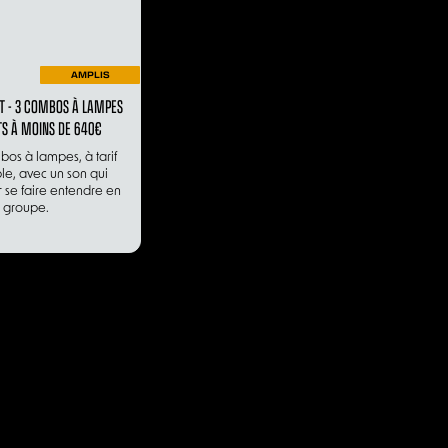
AMPLIS
T - 3 COMBOS À LAMPES
S À MOINS DE 640€
os à lampes, à tarif
le, avec un son qui
 se faire entendre en
groupe.