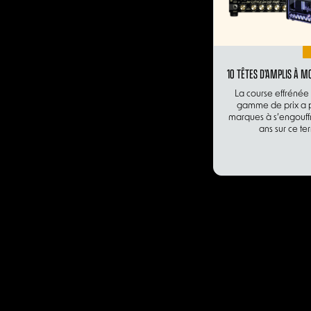
10 TÊTES D’AMPLIS À M
La course effrénée
gamme de prix a p
marques à s’engouffre
ans sur ce ter