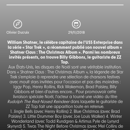
Olivier Ducruix
29/11/2018
William Shatner, le célèbre capitaine de l'USS Enterprise dans
la série « Star Trek », a récemment publié son nouvel album «
Shatner Claus : The Christmas Album ». Parmi les nombreux
invités présents, on trouve Billy Gibbons, le guitariste de ZZ
Top.
Aux États-Unis, les disques de Noël sont une véritable institution.
Dans « Shatner Claus : The Christmas Album », la légende de Star
Trek s'emploie à reprendre une sélection de chansons festives
avec moult stars invitées pour l'occasion et pas des moindres :
Iggy Pop, Henry Rollins, Rick Wakeman, Brad Paisley, Billy
Gibbons et bien d'autres encore... Pour promouvoir cette
livraison spéciale Noël, l'acteur a tourné une vidéo du titre
Rudolph The Red-Nosed Reindeer
dans laquelle le guitariste de
ZZ Top fait une apparition toute en retenue.
1. Jingle Bells (avec Henry Rollins) 2. Blue Christmas (avec Brad
Paisley) 3. Little Drummer Boy (avec Joe Louis Walker) 4. Winter
Wonderland (avec Todd Rundgren & Artimus Pyle de Lynyrd
Skynyrd) 5. Twas The Night Before Christmas (avec Mel Collins de