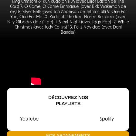
King Crimson) 6. Run Rudolph Run (avec Elliot Easton de The
Cars) 7. O Come, O Come Emmanuel (avec Rick Wakeman de
Yes) 8. Silver Bells (avec Ian Anderson de Jethro Tull) 9. One For
You, One For Me 10. Rudolph The Red-Nosed Reindeer (avec
Billy Gibbons de ZZ Top) 11. Silent Night (avec Iggy Pop) 12. White
Christmas (avec Judy Collins) 13. Feliz Navidad (avec Dani
Bander)
DÉCOUVREZ NOS
PLAYLISTS
YouTube
Spotify
NOS ABONNEMENTS