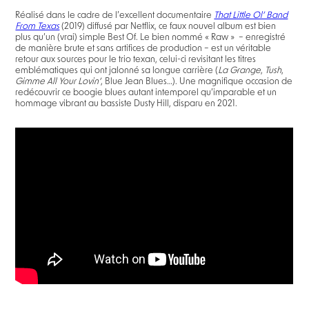
Réalisé dans le cadre de l’excellent documentaire
That Little Ol’ Band
From Texas
(2019) diffusé par Netflix, ce faux nouvel album est bien
plus qu’un (vrai) simple Best Of. Le bien nommé « Raw » – enregistré
de manière brute et sans artifices de production – est un véritable
retour aux sources pour le trio texan, celui-ci revisitant les titres
emblématiques qui ont jalonné sa longue carrière (
La Grange
,
Tush
,
Gimme All Your Lovin’
, Blue Jean Blues…). Une magnifique occasion de
redécouvrir ce boogie blues autant intemporel qu’imparable et un
hommage vibrant au bassiste Dusty Hill, disparu en 2021.