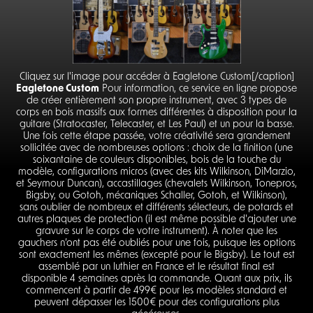
Cliquez sur l'image pour accéder à Eagletone Custom[/caption]
Eagletone Custom
Pour information, ce service en ligne propose
de créer entièrement son propre instrument, avec 3 types de
corps en bois massifs aux formes différentes à disposition pour la
guitare (Stratocaster, Telecaster, et Les Paul) et un pour la basse.
Une fois cette étape passée, votre créativité sera grandement
sollicitée avec de nombreuses options : choix de la finition (une
soixantaine de couleurs disponibles, bois de la touche du
modèle, configurations micros (avec des kits Wilkinson, DiMarzio,
et Seymour Duncan), accastillages (chevalets Wilkinson, Tonepros,
Bigsby, ou Gotoh, mécaniques Schaller, Gotoh, et Wilkinson),
sans oublier de nombreux et différents sélecteurs, de potards et
autres plaques de protection (il est même possible d'ajouter une
gravure sur le corps de votre instrument). À noter que les
gauchers n’ont pas été oubliés pour une fois, puisque les options
sont exactement les mêmes (excepté pour le Bigsby). Le tout est
assemblé par un luthier en France et le résultat final est
disponible 4 semaines après la commande. Quant aux prix, ils
commencent à partir de 499€ pour les modèles standard et
peuvent dépasser les 1500€ pour des configurations plus