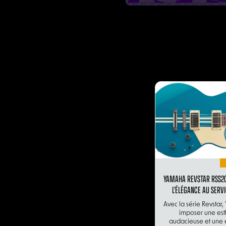
YAMAHA REVSTAR RSS20
L’ÉLÉGANCE AU SERVI
Avec la série Revstar
imposer une est
audacieuse et une