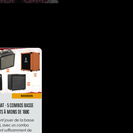
BASSES
HAT - 5 COMBOS BASSE
S À MOINS DE 188€
t jouer de la basse
i, avec un combo
t suffisamment de