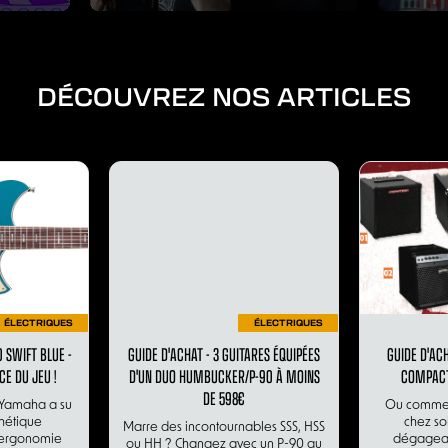
DÉCOUVREZ NOS ARTICLES
ÉLECTRIQUES
ÉLECTRIQUES
 SWIFT BLUE -
GUIDE D'ACHAT - 3 GUITARES ÉQUIPÉES
GUIDE D'AC
CE DU JEU !
D'UN DUO HUMBUCKER/P-90 À MOINS
COMPACT
DE 598€
, Yamaha a su
Ou commen
hétique
chez so
Marre des incontournables SSS, HSS
 ergonomie
dégagean
ou HH ? Changez avec un P-90 au