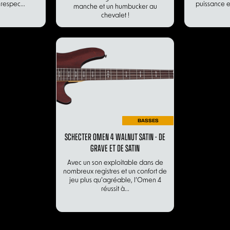
respec...
puissance e
manche et un humbucker au
chevalet !
BASSES
SCHECTER OMEN 4 WALNUT SATIN - DE
GRAVE ET DE SATIN
Avec un son exploitable dans de
nombreux registres et un confort de
jeu plus qu’agréable, l’Omen 4
réussit à...