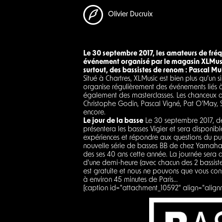
Olivier Ducruix
Le 30 septembre 2017, les amateurs de fré
événement organisé par le magasin XLMusic
surtout, des bassistes de renom : Pascal Mu
Situé à Chartres, XLMusic est bien plus qu’u
organise régulièrement des événements liés à 
également des masterclasses. Les chanceux on
Christophe Godin, Pascal Vigné, Pat O’May, St
encore.
Le jour de la basse
Le 30 septembre 2017, de 
présentera les basses Vigier et sera disponib
expériences et répondre aux questions du pub
nouvelle série de basses BB de chez Yamaha, 
des ses 40 ans cette année. La journée sera 
d'une demi-heure (avec chacun des 2 bassistes
est gratuite et nous ne pouvons que vous consei
à environ 45 minutes de Paris…
[caption id="attachment_10592" align="align