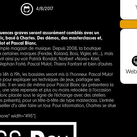
4/8/2017
quences graves seront assurément comblés avec un
, basé à Chartes. Des démos, des masterclasses et,
lot et Pascal Blanc.
n simple magasin de musique. Depuis 2008, la boutique
certaines marques (Fender, Roland, Boss, Vigier, etc…), mais
t ainsi pu voir Patrick Rondat, Norbert «Nono» Krief,
ephan Forté, Pascal Mulot, Thierry Fanfant et bien d’autres
Web
14h à 19h, les bassistes seront mis à l’honneur. Pascal Mulot
le pour expliquer ses techniques de jeux, partager ses
lic. Il en sera de même pour Pascal Blanc qui présentera la
une série repensée et plus ou moins relookée à l’occasion
donc placée sous le signe de l’échange avec des ateliers
 présents), pour un tête-à-tête de type masterclass. L’entrée
ller d’y aller faire un tour. Pour information, Chartres se situe
none" width="495"]