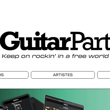
Keep
on
rockin
'
in a free world
OS
ARTISTES