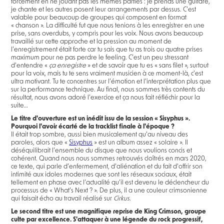
forcément en ne jouant pas les mêmes parties : je prends une guitare,
je chante et les autres posent leur arrangements par dessus. C’est
valable pour beaucoup de groupes qui composent en format
« chanson ». La difficulté fut que nous tenions à les enregistrer en une
prise, sans overdubs, y compris pour les voix. Nous avons beaucoup
travaillé sur cette approche et la pression au moment de
l’enregistrement était forte car tu sais que tu as trois ou quatre prises
maximum pour ne pas perdre le feeling. C’est un peu stressant
d’entendre «
ça enregistre
» et de savoir que tu es « sans filet », surtout
pour la voix, mais tu te sens vraiment musicien à ce moment-là, c’est
ultra motivant. Tu te concentres sur l’émotion et l’interprétation plus que
sur la performance technique. Au final, nous sommes très contents du
résultat, nous avons adoré l’exercice et ça nous fait réfléchir pour la
suite…
Le titre d'ouverture est un inédit issu de la session « Sisyphus ».
Pourquoi l'avoir écarté de la tracklist finale à l'époque ?
Il était trop sombre, aussi bien musicalement qu’au niveau des
paroles, alors que «
Sisyphus
» est un album assez « solaire ». Il
déséquilibrait l’ensemble du disque que nous voulions concis et
cohérent. Quand nous nous sommes retrouvés cloîtrés en mars 2020,
ce texte, qui parle d’enfermement, d’aliénation et du fait d’offrir son
intimité aux idoles modernes que sont les réseaux sociaux, était
tellement en phase avec l’actualité qu’il est devenu le déclencheur du
processus de « What’s Next ? ». De plus, il a une couleur crimsonienne
qui faisait écho au travail réalisé sur
Cirkus
.
Le second titre est une magnifique reprise de King Crimson, groupe
culte par excellence. S'attaquer à une légende du rock progressif,