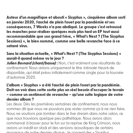
Auteur d’un magnifique et abouti « Sisyphus », cinquième album sorti
en janvier 2020, fauché de plein fouet par la pandémie et ses
conséquences, 7 Weeks n’a pas abdiqué. Le groupe s’est retroussé
les manches pour réaliser quelques mois plus tard un EP tout aussi
recommandable que son grand frère, « What’s Next ? (The Sisyphus
Sessions) », le bien nommé, comme une belle revanche face à ce
satané virus.
Sans la situation actuelle, « What's Next ? (The Sisyphus Sessions) »
aurait-il quand même vu le jour ?
Julien Bernard (chant/basse)
:
Non, c’est vraiment une résultante du
confinement. Nous avions uniquement le titre
Intimate Hearts
de
disponible, qui était prévu initialement comme single pour la tournée
d’automne 2020.
L'album « Sisyphus » a été fauché de plein fouet par la pandémie.
Doit-on voir dans cette sortie plus un réel besoin d'occuper le terrain
– comme un sentiment de revanche – qu'une suite logique de votre
dernier album ?
Les deux. Dès les premières semaines de confinement, nous nous
sommes dit que nous ne pouvions pas rester comme ça à ne rien faire.
Nous ne voulions pas tomber dans le live stream dans notre salon, ce
que nous trouvions quelque peu pathétique. Nous avons alors
commencé à bosser pour le fun sur la reprise de King Crimson, nous
avions un inédit en stock et des versions acoustiques de certains
morceaux de notre dernier disque : le concept des « Sisyphus