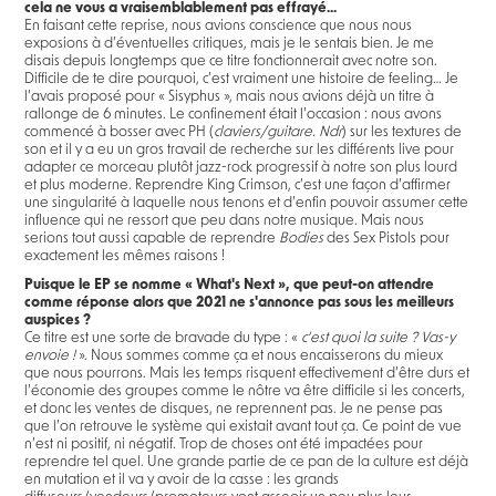
cela ne vous a vraisemblablement pas effrayé...
En faisant cette reprise, nous avions conscience que nous nous
exposions à d’éventuelles critiques, mais je le sentais bien. Je me
disais depuis longtemps que ce titre fonctionnerait avec notre son.
Difficile de te dire pourquoi, c’est vraiment une histoire de feeling… Je
l’avais proposé pour « Sisyphus », mais nous avions déjà un titre à
rallonge de 6 minutes. Le confinement était l’occasion : nous avons
commencé à bosser avec PH (
claviers/guitare. Ndr
) sur les textures de
son et il y a eu un gros travail de recherche sur les différents live pour
adapter ce morceau plutôt jazz-rock progressif à notre son plus lourd
et plus moderne. Reprendre King Crimson, c’est une façon d’affirmer
une singularité à laquelle nous tenons et d’enfin pouvoir assumer cette
influence qui ne ressort que peu dans notre musique. Mais nous
serions tout aussi capable de reprendre
Bodies
des Sex Pistols pour
exactement les mêmes raisons !
Puisque le EP se nomme « What's Next », que peut-on attendre
comme réponse alors que 2021 ne s'annonce pas sous les meilleurs
auspices ?
Ce titre est une sorte de bravade du type : «
c’est quoi la suite ? Vas-y
envoie !
». Nous sommes comme ça et nous encaisserons du mieux
que nous pourrons. Mais les temps risquent effectivement d’être durs et
l’économie des groupes comme le nôtre va être difficile si les concerts,
et donc les ventes de disques, ne reprennent pas. Je ne pense pas
que l’on retrouve le système qui existait avant tout ça. Ce point de vue
n’est ni positif, ni négatif. Trop de choses ont été impactées pour
reprendre tel quel. Une grande partie de ce pan de la culture est déjà
en mutation et il va y avoir de la casse : les grands