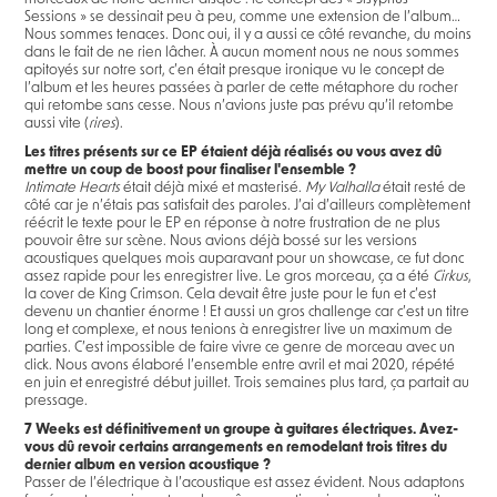
Sessions » se dessinait peu à peu, comme une extension de l’album…
Nous sommes tenaces. Donc oui, il y a aussi ce côté revanche, du moins
dans le fait de ne rien lâcher. À aucun moment nous ne nous sommes
apitoyés sur notre sort, c’en était presque ironique vu le concept de
l’album et les heures passées à parler de cette métaphore du rocher
qui retombe sans cesse. Nous n’avions juste pas prévu qu’il retombe
aussi vite (
rires
).
Les titres présents sur ce EP étaient déjà réalisés ou vous avez dû
mettre un coup de boost pour finaliser l'ensemble ?
Intimate Hearts
était déjà mixé et masterisé.
My Valhalla
était resté de
côté car je n’étais pas satisfait des paroles. J’ai d’ailleurs complètement
réécrit le texte pour le EP en réponse à notre frustration de ne plus
pouvoir être sur scène. Nous avions déjà bossé sur les versions
acoustiques quelques mois auparavant pour un showcase, ce fut donc
assez rapide pour les enregistrer live. Le gros morceau, ça a été
Cirkus
,
la cover de King Crimson. Cela devait être juste pour le fun et c’est
devenu un chantier énorme ! Et aussi un gros challenge car c’est un titre
long et complexe, et nous tenions à enregistrer live un maximum de
parties. C’est impossible de faire vivre ce genre de morceau avec un
click. Nous avons élaboré l’ensemble entre avril et mai 2020, répété
en juin et enregistré début juillet. Trois semaines plus tard, ça partait au
pressage.
7 Weeks est définitivement un groupe à guitares électriques. Avez-
vous dû revoir certains arrangements en remodelant trois titres du
dernier album en version acoustique ?
Passer de l’électrique à l’acoustique est assez évident. Nous adaptons