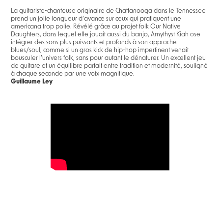
La guitariste-chanteuse originaire de Chattanooga dans le Tennessee
prend un jolie longueur d’avance sur ceux qui pratiquent une
americana trop polie. Révélé grâce au projet folk Our Native
Daughters, dans lequel elle jouait aussi du banjo, Amythyst Kiah ose
intégrer des sons plus puissants et profonds à son approche
blues/soul, comme si un gros kick de hip-hop impertinent venait
bousculer l’univers folk, sans pour autant le dénaturer. Un excellent jeu
de guitare et un équilibre parfait entre tradition et modernité, souligné
à chaque seconde par une voix magnifique.
Guillaume Ley