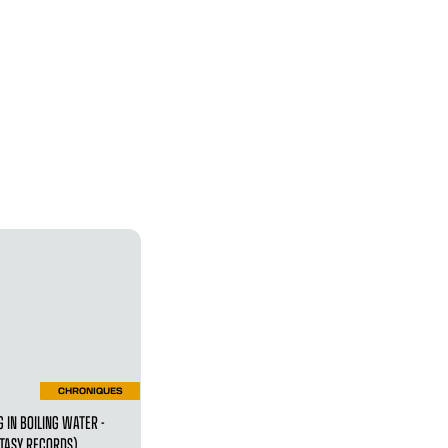
CHRONIQUES
G IN BOILING WATER -
TASY RECORDS)