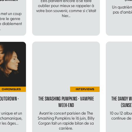
Eels parvient encore à se faire
oublier pour mieux se rappeler à
Un quatriè
votre bon souvenir, comme si c’était
pas d’ambit
 met un coup
hier…
ère le genre
e diablement
.
CHRONIQUES
INTERVIEWS
 OUTGROWN -
THE SMASHING PUMPKINS - VAMPIRE
THE DANDY W
WEEK-END
(SUNSE
 unique et un
Avant le concert parisien de The
10 ou 12 albu
e chamanique,
Smashing Pumpkins le 16 juin, Billy
continue de 
 les âges...
Corgan fait un rapide bilan de sa
carrière.