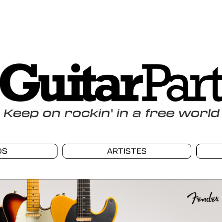
Keep
on
rockin
'
in a free world
OS
ARTISTES