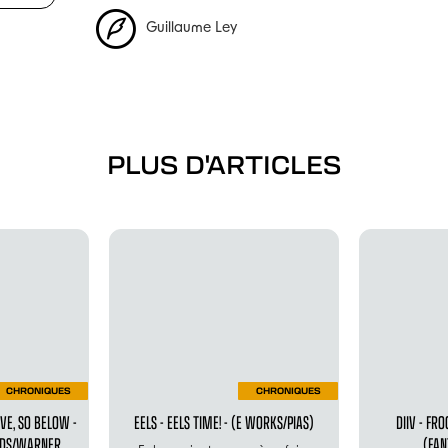
Guillaume Ley
PLUS D'ARTICLES
CHRONIQUES
CHRONIQUES
VE, SO BELOW -
EELS - EELS TIME! - (E WORKS/PIAS)
DIIV - FRO
RDS/WARNER
(FAN