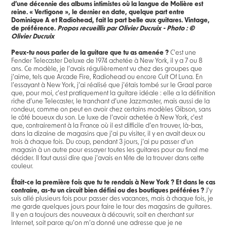
d’une décennie des albums intimistes où la langue de Molière est
reine. « Vertigone », le dernier en date, quelque part entre
Dominique A et Radiohead, fait la part belle aux guitares. Vintage,
de préférence.
Propos recueillis par Olivier Ducruix - Photo : ©
Olivier Ducruix
Peux-tu nous parler de la guitare que tu as amenée ?
C’est une
Fender Telecaster Deluxe de 1974 achetée à New York, il y a 7 ou 8
ans. Ce modèle, je l’avais régulièrement vu chez des groupes que
j’aime, tels que Arcade Fire, Radiohead ou encore Cult Of Luna. En
l’essayant à New York, j’ai réalisé que j’étais tombé sur le Graal parce
que, pour moi, c’est pratiquement la guitare idéale : elle a la définition
riche d’une Telecaster, le tranchant d’une Jazzmaster, mais aussi de la
rondeur, comme on peut en avoir chez certains modèles Gibson, sans
le côté boueux du son. Le luxe de l’avoir achetée à New York, c’est
que, contrairement à la France où il est difficile d’en trouver, là-bas,
dans la dizaine de magasins que j’ai pu visiter, il y en avait deux ou
trois à chaque fois. Du coup, pendant 3 jours, j’ai pu passer d’un
magasin à un autre pour essayer toutes les guitares pour au final me
décider. Il faut aussi dire que j’avais en tête de la trouver dans cette
couleur.
Était-ce la première fois que tu te rendais à New York ? Et dans le cas
contraire, as-tu un circuit bien défini ou des boutiques préférées ?
J’y
suis allé plusieurs fois pour passer des vacances, mais à chaque fois, je
me garde quelques jours pour faire le tour des magasins de guitares.
Il y en a toujours des nouveaux à découvrir, soit en cherchant sur
Internet, soit parce qu’on m’a donné une adresse que je ne