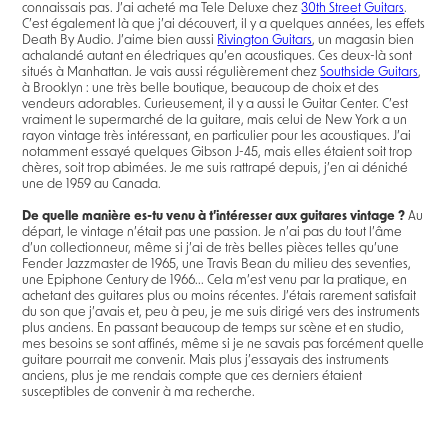
connaissais pas. J’ai acheté ma Tele Deluxe chez
30th Street Guitars
.
C’est également là que j’ai découvert, il y a quelques années, les effets
Death By Audio. J’aime bien aussi
Rivington Guitars
, un magasin bien
achalandé autant en électriques qu’en acoustiques. Ces deux-là sont
situés à Manhattan. Je vais aussi régulièrement chez
Southside Guitars
,
à Brooklyn : une très belle boutique, beaucoup de choix et des
vendeurs adorables. Curieusement, il y a aussi le Guitar Center. C’est
vraiment le supermarché de la guitare, mais celui de New York a un
rayon vintage très intéressant, en particulier pour les acoustiques. J’ai
notamment essayé quelques Gibson J-45, mais elles étaient soit trop
chères, soit trop abimées. Je me suis rattrapé depuis, j’en ai déniché
une de 1959 au Canada.
De quelle manière es-tu venu à t’intéresser aux guitares vintage ?
Au
départ, le vintage n’était pas une passion. Je n’ai pas du tout l’âme
d’un collectionneur, même si j’ai de très belles pièces telles qu’une
Fender Jazzmaster de 1965, une Travis Bean du milieu des seventies,
une Epiphone Century de 1966... Cela m’est venu par la pratique, en
achetant des guitares plus ou moins récentes. J’étais rarement satisfait
du son que j’avais et, peu à peu, je me suis dirigé vers des instruments
plus anciens. En passant beaucoup de temps sur scène et en studio,
mes besoins se sont affinés, même si je ne savais pas forcément quelle
guitare pourrait me convenir. Mais plus j’essayais des instruments
anciens, plus je me rendais compte que ces derniers étaient
susceptibles de convenir à ma recherche.