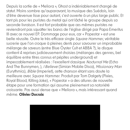
Depuis la sortie de « Meliora », Ghost a indéniablement changé de
statut. Moins sombre qu'auparavant, la musique des Suédois, loin
d'être devenue lisse pour autant, s'est ouverte à un plus large public. Et
tant pis pour les puristes du metal qui ont lâché le groupe depuis sa
seconde livraison. Il est fort probable que ces mêmes puristes ne
reviendront pas squatter les bancs de l'église dirigé par Papa Emeritus
III avec ce nouvel EP. Dommage pour eux, car « Popestar » est une
belle réussite. Outre le très efficace single
Square Hammer
, véritable
sucrerie que l'on croque à pleines dents pour savourer un improbable
mélange de saveurs (entre Blue Öyster Cult et ABBA ?), le disque
contient 4 reprises judicieusement choisies (mélanges des genres, bel
équilibre entre titres connus et pépites underground) et
impeccablement réalisées : l'excellent classique
Nocturnal Me
(Echo
And The Bunnymen, ),
I Believe
(Simian Mobile Disco),
Missionary Man
(Eurythmics),
Bible
(Imperiet), cette chanson étant sans doute la
meilleure avec
Square Hammer
. Produit par Tom Dalgety (Pixies,
Royal Blood, Killing Joke), « Popestar » a des allures de nouvelle
étape pour une formation qui assume pleinement sa notoriété
croissante. Pas aussi dense que « Meliora », mais intéressant quand
même.
Olivier Ducruix