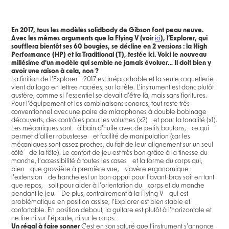
En 2017, tous les modèles solidbody de Gibson font peau neuve.
Avec les mêmes arguments que la Flying V (voir
ici
), l’Explorer, qui
soufflera bientôt ses 60 bougies, se décline en 2 versions : la High
Performance (HP) et la Traditional (T), testée ici. Voici le nouveau
millésime d’un modèle qui semble ne jamais évoluer… Il doit bien y
avoir une raison à cela, non ?
La finition de l’Explorer 2017 est irréprochable et la seule coquetterie
vient du logo en lettres nacrées, sur la tête. L’instrument est donc plutôt
austère, comme si l’essentiel se devait d’être là, mais sans fioritures.
Pour l’équipement et les combinaisons sonores, tout reste très
conventionnel avec une paire de microphones à double bobinage
découverts, des contrôles pour les volumes (x2) et pour la tonalité (x1).
Les mécaniques sont à bain d’huile avec de petits boutons, ce qui
permet d’allier robustesse et facilité de manipulation (car les
mécaniques sont assez proches, du fait de leur alignement sur un seul
côté de la tête). Le confort de jeu est très bon grâce à la finesse du
manche, l’accessibilité à toutes les cases et la forme du corps qui,
bien que grossière à première vue, s’avère ergonomique :
l’extension de hanche est un bon appui pour l’avant-bras soit en tant
que repos, soit pour aider à l’orientation du corps et du manche
pendant le jeu. De plus, contrairement à la Flying V qui est
problématique en position assise, l’Explorer est bien stable et
confortable. En position debout, la guitare est plutôt à l’horizontale et
ne tire ni sur l’épaule, ni sur le corps.
Un régal à faire sonner
C’est en son saturé que l’instrument s’annonce