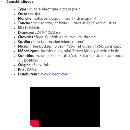
Caractéristiques
Type :
guitare électrique à corps plein
Corps :
acajou
Manche :
collé, en acajou (profil « slim taper »)
Touche :
palissandre, 22 frettes, largeur 43,05 mm au sillet
Sillet :
Tektoid
Diapason :
24 3⁄4’’ (628 mm)
Chevalet :
Tune-O-Matic en aluminium, chromé
Cordier :
Stop bar en aluminium, chromé
Micros :
Humbuckers (Gibson 496R et Gibson 496T), sans capot
Mécaniques :
individuelles, mini Grover Kidney à bain d’huile
Contrôles :
volume (x2), tonalité (x1), sélecteur de microphones
à 3 positions
Origine :
États-Unis
Prix :
1399€
Distributeur :
www.gibson.com