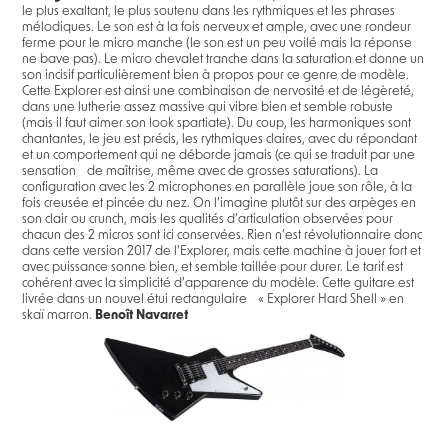
le plus exaltant, le plus soutenu dans les rythmiques et les phrases
mélodiques. Le son est à la fois nerveux et ample, avec une rondeur
ferme pour le micro manche (le son est un peu voilé mais la réponse
ne bave pas). Le micro chevalet tranche dans la saturation et donne un
son incisif particulièrement bien à propos pour ce genre de modèle.
Cette Explorer est ainsi une combinaison de nervosité et de légèreté,
dans une lutherie assez massive qui vibre bien et semble robuste
(mais il faut aimer son look spartiate). Du coup, les harmoniques sont
chantantes, le jeu est précis, les rythmiques claires, avec du répondant
et un comportement qui ne déborde jamais (ce qui se traduit par une
sensation de maîtrise, même avec de grosses saturations). La
configuration avec les 2 microphones en parallèle joue son rôle, à la
fois creusée et pincée du nez. On l’imagine plutôt sur des arpèges en
son clair ou crunch, mais les qualités d’articulation observées pour
chacun des 2 micros sont ici conservées. Rien n’est révolutionnaire donc
dans cette version 2017 de l’Explorer, mais cette machine à jouer fort et
avec puissance sonne bien, et semble taillée pour durer. Le tarif est
cohérent avec la simplicité d’apparence du modèle. Cette guitare est
livrée dans un nouvel étui rectangulaire « Explorer Hard Shell » en
skaï marron.
Benoît Navarret