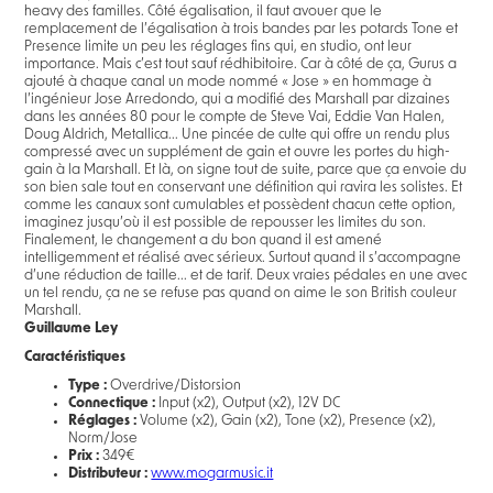
heavy des familles. Côté égalisation, il faut avouer que le
remplacement de l’égalisation à trois bandes par les potards Tone et
Presence limite un peu les réglages fins qui, en studio, ont leur
importance. Mais c’est tout sauf rédhibitoire. Car à côté de ça, Gurus a
ajouté à chaque canal un mode nommé « Jose » en hommage à
l’ingénieur Jose Arredondo, qui a modifié des Marshall par dizaines
dans les années 80 pour le compte de Steve Vai, Eddie Van Halen,
Doug Aldrich, Metallica... Une pincée de culte qui offre un rendu plus
compressé avec un supplément de gain et ouvre les portes du high-
gain à la Marshall. Et là, on signe tout de suite, parce que ça envoie du
son bien sale tout en conservant une définition qui ravira les solistes. Et
comme les canaux sont cumulables et possèdent chacun cette option,
imaginez jusqu’où il est possible de repousser les limites du son.
Finalement, le changement a du bon quand il est amené
intelligemment et réalisé avec sérieux. Surtout quand il s’accompagne
d’une réduction de taille... et de tarif. Deux vraies pédales en une avec
un tel rendu, ça ne se refuse pas quand on aime le son British couleur
Marshall.
Guillaume Ley
Caractéristiques
Type :
Overdrive/Distorsion
Connectique :
Input (x2), Output (x2), 12V DC
Réglages :
Volume (x2), Gain (x2), Tone (x2), Presence (x2),
Norm/Jose
Prix :
349€
Distributeur :
www.mogarmusic.it