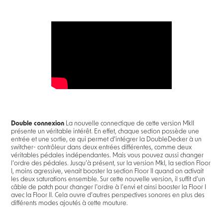
Double connexion
La nouvelle connectique de cette version MkII
présente un véritable intérêt. En effet, chaque section possède une
entrée et une sortie, ce qui permet d’intégrer la DoubleDecker à un
switcher- contrôleur dans deux entrées différentes, comme deux
véritables pédales indépendantes. Mais vous pouvez aussi changer
l’ordre des pédales. Jusqu’à présent, sur la version MkI, la section Floor
I, moins agressive, venait booster la section Floor II quand on activait
les deux saturations ensemble. Sur cette nouvelle version, il suffit d’un
câble de patch pour changer l’ordre à l’envi et ainsi booster la Floor I
avec la Floor II. Cela ouvre d’autres perspectives sonores en plus des
différents modes ajoutés à cette mouture.