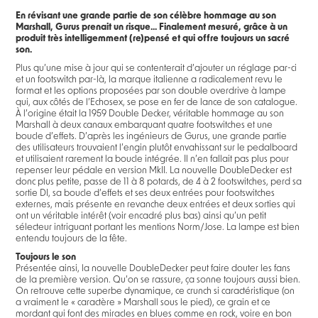
En révisant une grande partie de son célèbre hommage au son
Marshall, Gurus prenait un risque... Finalement mesuré, grâce à un
produit très intelligemment (re)pensé et qui offre toujours un sacré
son.
Plus qu’une mise à jour qui se contenterait d’ajouter un réglage par-ci
et un footswitch par-là, la marque italienne a radicalement revu le
format et les options proposées par son double overdrive à lampe
qui, aux côtés de l’Echosex, se pose en fer de lance de son catalogue.
À l’origine était la 1959 Double Decker, véritable hommage au son
Marshall à deux canaux embarquant quatre footswitches et une
boucle d’effets. D’après les ingénieurs de Gurus, une grande partie
des utilisateurs trouvaient l’engin plutôt envahissant sur le pedalboard
et utilisaient rarement la boucle intégrée. Il n’en fallait pas plus pour
repenser leur pédale en version MkII. La nouvelle DoubleDecker est
donc plus petite, passe de 11 à 8 potards, de 4 à 2 footswitches, perd sa
sortie DI, sa boucle d’effets et ses deux entrées pour footswitches
externes, mais présente en revanche deux entrées et deux sorties qui
ont un véritable intérêt (voir encadré plus bas) ainsi qu’un petit
sélecteur intriguant portant les mentions Norm/Jose. La lampe est bien
entendu toujours de la fête.
Toujours le son
Présentée ainsi, la nouvelle DoubleDecker peut faire douter les fans
de la première version. Qu’on se rassure, ça sonne toujours aussi bien.
On retrouve cette superbe dynamique, ce crunch si caractéristique (on
a vraiment le « caractère » Marshall sous le pied), ce grain et ce
mordant qui font des miracles en blues comme en rock, voire en bon