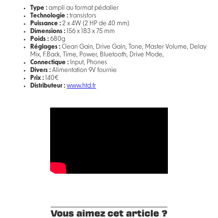
Type :
ampli au format pédalier
Technologie :
transistors
Puissance :
2 x 4W (2 HP de 40 mm)
Dimensions :
156 x 183 x 75 mm
Poids :
680g
Réglages :
Clean Gain, Drive Gain, Tone, Master Volume, Delay
Mix, F.Back, Time, Power, Bluetooth, Drive Mode,
Connectique :
Input, Phones
Divers :
Alimentation 9V fournie
Prix :
140€
Distributeur :
www.htd.fr
Vous aimez cet article ?