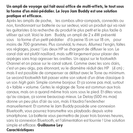
Un ampli de voyage qui fait aussi office de multi-effets, le tout sous
la forme d’un mini-pédalier. Le Joyo Jam Buddy est une solution
pratique et efficace.
Après les amplis de poche, les combos ultra-compacts, connectés ou
non, fonctionnant sur batterie ou sur secteur, voici un produit qui va ravir
les guitaristes à la recherche du produit le plus petit et le plus facile à
utiliser qui soit. Voici le Jam Buddy, un ampli de 2 x 4W présenté
sous la forme d’un petit pédalier d’à peine 15 cm sur 18 cm, pour
moins de 700 grammes. Plus convivial, tu meurs. Allumez l’engin, faites
vos réglages, jouez ! Les deux HP se chargent de diffuser le son. Le
canal clair est plutôt nasillard, mais suffit largement pour placer des
arpèges sans trop agresser les oreilles. Un appui sur le footswitch
Channel et on passe sur le canal saturé. Comme avec les sons clairs,
c’est un peu aigu, pas étonnant, vu le diamètre réduit des HP (4 cm) ;
mais il est possible de compenser ce défaut avec le Tone au minimum.
Le second footswitch fait passer votre son saturé d’un drive classique à
un son
high gain
. Simple comme bonjour. Et ça sonne pas mal, surtout
à « faible » volume. Certes le réglage de Tone est commun aux trois
canaux, mais on a quand même trois sons sous le pied. Et dites-vous
qu’au casque, ça sonne beaucoup mieux. Le Delay (500 ms max)
donne un peu plus d’air au son, mais il faudra l’enclencher
manuellement. Et comme le Jam Buddy possède une connexion
Bluetooth, vous pourrez transmettre vos playbacks depuis votre
smartphone. La batterie vous permettra de jouer trois bonnes heures,
sans la connexion Bluetooth, et l’alimentation est fournie ! Une solution
simple et efficace.
Guillaume Ley
Caractéristiques