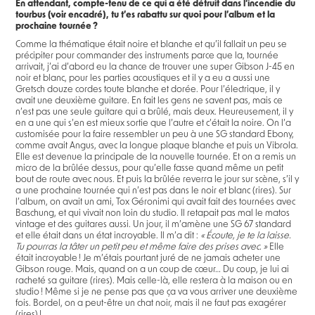
En attendant, compte-tenu de ce qui a été détruit dans l’incendie du
tourbus (voir encadré), tu t’es rabattu sur quoi pour l’album et la
prochaine tournée ?
Comme la thématique était noire et blanche et qu’il fallait un peu se
précipiter pour commander des instruments parce que la, tournée
arrivait, j’ai d’abord eu la chance de trouver une super Gibson J-45 en
noir et blanc, pour les parties acoustiques et il y a eu a aussi une
Gretsch douze cordes toute blanche et dorée. Pour l’électrique, il y
avait une deuxième guitare. En fait les gens ne savent pas, mais ce
n’est pas une seule guitare qui a brûlé, mais deux. Heureusement, il y
en a une qui s’en est mieux sortie que l’autre et c’était la noire. On l’a
customisée pour la faire ressembler un peu à une SG standard Ebony,
comme avait Angus, avec la longue plaque blanche et puis un Vibrola.
Elle est devenue la principale de la nouvelle tournée. Et on a remis un
micro de la brûlée dessus, pour qu’elle fasse quand même un petit
bout de route avec nous. Et puis la brûlée reverra le jour sur scène, s’il y
a une prochaine tournée qui n’est pas dans le noir et blanc (rires). Sur
l’album, on avait un ami, Tox Géronimi qui avait fait des tournées avec
Baschung, et qui vivait non loin du studio. Il retapait pas mal le matos
vintage et des guitares aussi. Un jour, il m’amène une SG 67 standard
et elle était dans un état incroyable. Il m’a dit :
« Écoute, je te la laisse.
Tu pourras la tâter un petit peu et même faire des prises avec. »
Elle
était incroyable ! Je m’étais pourtant juré de ne jamais acheter une
Gibson rouge. Mais, quand on a un coup de cœur… Du coup, je lui ai
racheté sa guitare (rires). Mais celle-là, elle restera à la maison ou en
studio ! Même si je ne pense pas que ça va vous arriver une deuxième
fois. Bordel, on a peut-être un chat noir, mais il ne faut pas exagérer
(rires) !