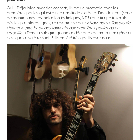
pour vous…
Oui… Déjà, bien avant les concerts, ils ont un protocole avec les
premières parties qui est d’une classitude extrême. Dans le rider (sorte
de manuel avec les indication techniques, NDR) que tu que tu reçois,
dès les premières lignes, ça commence par :
« Nous nous efforçons de
donner le plus beau des souvenirs aux premières parties qu’on
accueille. »
Donc tu sais que quand ça démarre comme ça, en général,
c’est que ça va être cool. Et ils ont été très gentils avec nous.