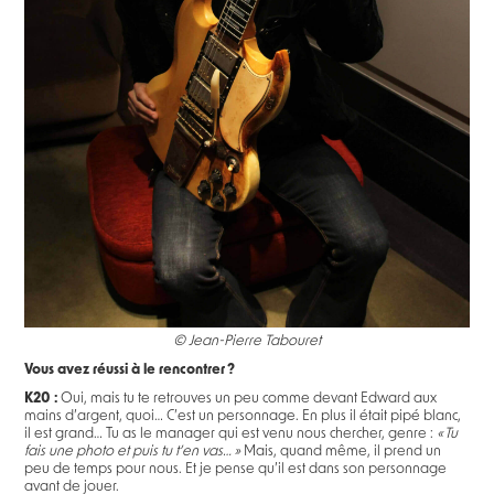
© Jean-Pierre Tabouret
Vous avez réussi à le rencontrer ?
K20 :
Oui, mais tu te retrouves un peu comme devant Edward aux
mains d’argent, quoi… C’est un personnage. En plus il était pipé blanc,
il est grand… Tu as le manager qui est venu nous chercher, genre :
« Tu
fais une photo et puis tu t’en vas… »
Mais, quand même, il prend un
peu de temps pour nous. Et je pense qu’il est dans son personnage
avant de jouer.