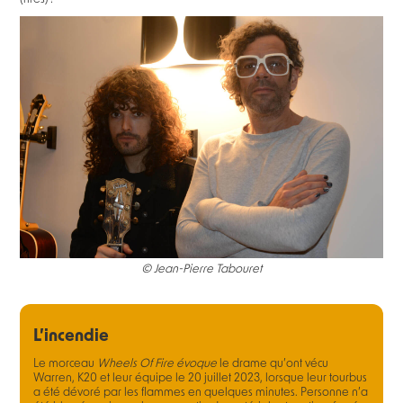
© Jean-Pierre Tabouret
L’incendie
Le morceau
Wheels Of Fire évoque
le drame qu’ont vécu
Warren, K20 et leur équipe le 20 juillet 2023, lorsque leur tourbus
a été dévoré par les flammes en quelques minutes. Personne n’a