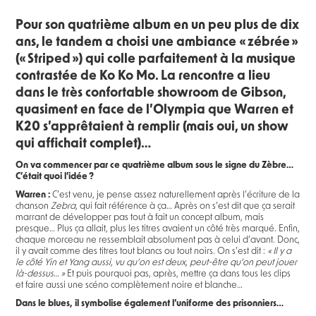
Pour son quatrième album en un peu plus de dix
ans, le tandem a choisi une ambiance « zébrée »
(« Striped ») qui colle parfaitement à la musique
contrastée de Ko Ko Mo. La rencontre a lieu
dans le très confortable showroom de Gibson,
quasiment en face de l’Olympia que Warren et
K20 s’apprêtaient à remplir (mais oui, un show
qui affichait complet)…
On va commencer par ce quatrième album sous le signe du Zèbre…
C’était quoi l’idée ?
Warren :
C’est venu, je pense assez naturellement après l’écriture de la
chanson
Zebra
, qui fait référence à ça… Après on s’est dit que ça serait
marrant de développer pas tout à fait un concept album, mais
presque… Plus ça allait, plus les titres avaient un côté très marqué. Enfin,
chaque morceau ne ressemblait absolument pas à celui d’avant. Donc,
il y avait comme des titres tout blancs ou tout noirs. On s’est dit :
« Il y a
le côté Yin et Yang aussi, vu qu’on est deux, peut-être qu’on peut jouer
là-dessus… »
Et puis pourquoi pas, après, mettre ça dans tous les clips
et faire aussi une scéno complètement noire et blanche…
Dans le blues, il symbolise également l’uniforme des prisonniers…