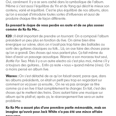
Oui, carrément. Il y a ce sens caché dans la symbolique de l’album.
Même si c’est aussi l’équilibre du Yin et du Yang qui décrit le mieux son
contenu, varié et équilibré. C’est le plus équilibré de nos albums, alors
qu’on a essayé d’introduire toutes sortes d’influences et aussi de
produire chaque titre de façon différente.
En prenant le risque de vous perdre en route et de ne plus sonner
comme du Ko Ko Mo…
K20 :
Il était important de prendre un tournant. On a composé l’album
précédent un peu plus en fonction du live. On aime bien être
énergique sur scène, alors on n’osait pas trop faire des ballades ou
sortir des guitares classiques ou folk… Là, on ose faire des choses parce
qu’on a grandi. Des choses qui nous parlent plus. Ça fait même du
bien d’avoir un passage acoustique. Warren a son morceau tout seul,
Bottle For Two
. Mais il y a un autre electro où c’est plus moi, même s’il y
a toujours des guitares… Enfin ça reste « nous » quand même (rires). On
a moins pensé en album live.
Warren :
On s’est détaché de ce qu’on faisait avant, parce que, dans
les albums précédents, on était un petit peu trop en regardant sur
comment on va jouer ça ensuite… On ne va pas arranger ce titre
comme ça si en live il faut complètement le changer. En fait, c’est des
choses qui te mettent des freins. Donc autant faire une musique sur
album qui te plaît et, après ça, le réarrangement live sera un autre
problème.
Ko Ko Mo a assuré plus d’une première partie mémorable, mais on
imagine qu’ouvrir pour Jack White n’a pas été une mince affaire