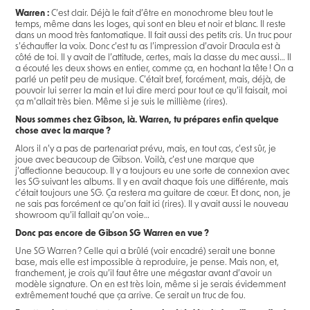
Warren :
C’est clair. Déjà le fait d’être en monochrome bleu tout le
temps, même dans les loges, qui sont en bleu et noir et blanc. Il reste
dans un mood très fantomatique. Il fait aussi des petits cris. Un truc pour
s’échauffer la voix. Donc c’est tu as l’impression d’avoir Dracula est à
côté de toi. Il y avait de l’attitude, certes, mais la classe du mec aussi… Il
a écouté les deux shows en entier, comme ça, en hochant la tête ! On a
parlé un petit peu de musique. C’était bref, forcément, mais, déjà, de
pouvoir lui serrer la main et lui dire merci pour tout ce qu’il faisait, moi
ça m’allait très bien. Même si je suis le millième (rires).
Nous sommes chez Gibson, là. Warren, tu prépares enfin quelque
chose avec la marque ?
Alors il n’y a pas de partenariat prévu, mais, en tout cas, c’est sûr, je
joue avec beaucoup de Gibson. Voilà, c’est une marque que
j’affectionne beaucoup. Il y a toujours eu une sorte de connexion avec
les SG suivant les albums. Il y en avait chaque fois une différente, mais
c’était toujours une SG. Ça restera ma guitare de cœur. Et donc, non, je
ne sais pas forcément ce qu’on fait ici (rires). Il y avait aussi le nouveau
showroom qu’il fallait qu’on voie…
Donc pas encore de Gibson SG Warren en vue ?
Une SG Warren ? Celle qui a brûlé (voir encadré) serait une bonne
base, mais elle est impossible à reproduire, je pense. Mais non, et,
franchement, je crois qu’il faut être une mégastar avant d’avoir un
modèle signature. On en est très loin, même si je serais évidemment
extrêmement touché que ça arrive. Ce serait un truc de fou.