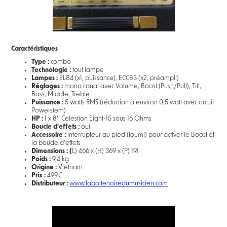
Caractéristiques
Type :
combo
Technologie :
tout lampe
Lampes :
EL84 (x1, puissance), ECC83 (x2, préampli)
Réglages :
mono canal avec Volume, Boost (Push/Pull), Tilt,
Bass, Middle, Treble
Puissance :
5 watts RMS (réduction à environ 0,5 watt avec circuit
Powerstem)
HP :
1 x 8’’ Celestion Eight-15 sous 16 Ohms
Boucle d’effets :
oui
Accessoire :
interrupteur au pied (fourni) pour activer le Boost et
la boucle d’effets
Dimensions : (
L) 466 x (H) 369 x (P) 191
Poids :
9,4 kg
Origine :
Vietnam
Prix :
499€
Distributeur :
www.laboitenoiredumusicien.com