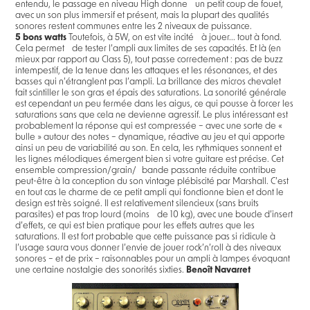
entendu, le passage en niveau High donne un petit coup de fouet,
avec un son plus immersif et présent, mais la plupart des qualités
sonores restent communes entre les 2 niveaux de puissance.
5 bons watts
Toutefois, à 5W, on est vite incité à jouer... tout à fond.
Cela permet de tester l’ampli aux limites de ses capacités. Et là (en
mieux par rapport au Class 5), tout passe correctement : pas de buzz
intempestif, de la tenue dans les attaques et les résonances, et des
basses qui n’étranglent pas l’ampli. La brillance des micros chevalet
fait scintiller le son gras et épais des saturations. La sonorité générale
est cependant un peu fermée dans les aigus, ce qui pousse à forcer les
saturations sans que cela ne devienne agressif. Le plus intéressant est
probablement la réponse qui est compressée – avec une sorte de «
bulle » autour des notes – dynamique, réactive au jeu et qui apporte
ainsi un peu de variabilité au son. En cela, les rythmiques sonnent et
les lignes mélodiques émergent bien si votre guitare est précise. Cet
ensemble compression/grain/ bande passante réduite contribue
peut-être à la conception du son vintage plébiscité par Marshall. C’est
en tout cas le charme de ce petit ampli qui fonctionne bien et dont le
design est très soigné. Il est relativement silencieux (sans bruits
parasites) et pas trop lourd (moins de 10 kg), avec une boucle d’insert
d’effets, ce qui est bien pratique pour les effets autres que les
saturations. Il est fort probable que cette puissance pas si ridicule à
l’usage saura vous donner l’envie de jouer rock’n’roll à des niveaux
sonores – et de prix – raisonnables pour un ampli à lampes évoquant
une certaine nostalgie des sonorités sixties.
Benoît Navarret