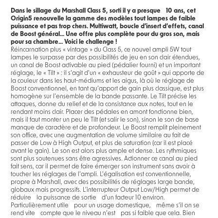
Dans le sillage du Marshall Class 5, sorti il y a presque 10 ans, cet
Origin5 renouvelle la gamme des modèles tout lampes de faible
puissance et pas trop chers. Multiwatt, boucle d’insert d’effets, canal
de Boost général... Une offre plus complète pour du gros son, mais
pour sa chambre... Voici le challenge !
Réincarnation plus « vintage » du Class 5, ce nouvel ampli 5W tout
lampes le surpasse par des possibilités de jeu en son clair étendues,
un canal de Boost activable au pied (pédalier fourni) et un important
réglage, le « Tilt » : il s’agit d’un « exhausteur de goût » qui apporte de
la couleur dans les haut-médiums et les aigus, là où le réglage de
Boost conventionnel, en tant qu’apport de gain plus classique, est plus
homogène sur l’ensemble de la bande passante. Le Tilt précise les
attaques, donne du relief et de la consistance aux notes, tout en le
rendant moins clair. Placer des pédales en amont fonctionne bien,
mais il faut monter un peu le Tilt (et salir le son), sinon le son de base
manque de caractère et de profondeur. Le Boost remplit pleinement
son office, avec une augmentation de volume similaire au fait de
passer de Low à High Output, et plus de saturation (car il est placé
avant le gain). Le son est alors plus ample et dense. Les rythmiques
sont plus soutenues sans être agressives. Actionner ce canal au pied
fait sens, car il permet de faire émerger son instrument sans avoir à
toucher les réglages de l’ampli. L’égalisation est conventionnelle,
propre à Marshall, avec des possibilités de réglages large bande,
globaux mais progressifs. L’interrupteur Output Low/High permet de
réduire la puissance de sortie d’un facteur 10 environ.
Particulièrement utile pour un usage domestique, même s’il on se
rend vite compte que le niveau n’est pas si faible que cela. Bien