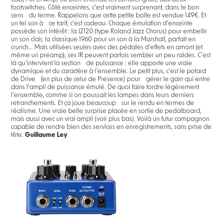
footswitches. Côté enceintes, c’est vraiment surprenant, dans le bon
sens du terme. Rappelons que cette petite boîte est vendue 149€. Et
un tel son à ce tarif, c’est cadeau. Chaque émulation d’enceinte
possède son intérêt : la JZ120 (type Roland Jazz Chorus) pour embellir
un son clair, la classique 1960 pour un son à la Marshall, parfait en
crunch... Mais utilisées seules avec des pédales d’effets en amont (et
même un préamp), ces IR peuvent parfois sembler un peu raides. C’est
là qu’intervient la section de puissance : elle apporte une vraie
dynamique et du caractère à l’ensemble. Le petit plus, c’est le potard
de Drive (en plus de celui de Presence) pour gérer le gain qui entre
dans l’ampli de puissance émulé. De quoi faire tordre légèrement
l’ensemble, comme si on poussait les lampes dans leurs derniers
retranchements. Et ça joue beaucoup sur le rendu en termes de
réalisme. Une vraie belle surprise placée en sortie de pedalboard,
mais aussi avec un vrai ampli (voir plus bas). Voilà un futur compagnon
capable de rendre bien des services en enregistrements, sans prise de
tête.
Guillaume Ley