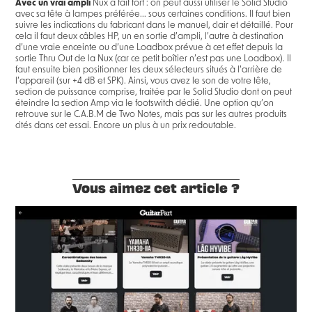
Avec un vrai ampli
Nux a fait fort : on peut aussi utiliser le Solid Studio
avec sa tête à lampes préférée... sous certaines conditions. Il faut bien
suivre les indications du fabricant dans le manuel, clair et détaillé. Pour
cela il faut deux câbles HP, un en sortie d’ampli, l’autre à destination
d’une vraie enceinte ou d’une Loadbox prévue à cet effet depuis la
sortie Thru Out de la Nux (car ce petit boîtier n’est pas une Loadbox). Il
faut ensuite bien positionner les deux sélecteurs situés à l’arrière de
l’appareil (sur +4 dB et SPK). Ainsi, vous avez le son de votre tête,
section de puissance comprise, traitée par le Solid Studio dont on peut
éteindre la section Amp via le footswitch dédié. Une option qu’on
retrouve sur le C.A.B.M de Two Notes, mais pas sur les autres produits
cités dans cet essai. Encore un plus à un prix redoutable.
Vous aimez cet article ?