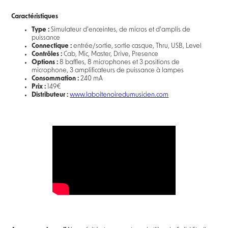
Caractéristiques
Type :
Simulateur d’enceintes, de micros et d'amplis de
puissance
Connectique :
entrée/sortie, sortie casque, Thru, USB, Level
Contrôles :
Cab, Mic, Master, Drive, Presence
Options :
8 baffles, 8 microphones et 3 positions de
microphone, 3 amplificateurs de puissance à lampes
Consommation :
240 mA
Prix :
149€
Distributeur :
www.laboitenoiredumusicien.com