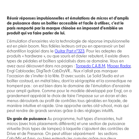
Réunir réponses impulsionnelles et émulations de micros et d’amplis
de puissance dans un boîtier accessible et facile à utiliser, c’est le
paris remporté par la marque chinoise en imposant d’emblée un
produit qui va faire parler de lui.
L’émulation d’enceintes via la technologie de réponse impulsionnelle
est en plein boom. Nos fidèles lecteurs ont pu en apercevoir un bel
échantillon logiciel dans le
Guitar Part n°323
. Pour les adeptes de
produits « hardware », ou que souris et clavier rebutent, il existe divers
types de pédales et boîtiers spécialisés dans ce domaine. Vous en
avez aussi découvert dans nos pages :
Torpedo C.A.B.M
,
Mooer Radar
,
Engl Cabloader, DigiTech CabDryVR... Nux n’allait pas manquer
l’occasion de s’inviter à la fête. Et avec succès. Le Solid Studio est un
boîtier costaud, en métal bleu, dont la sérigraphie et la connectique ne
trompent pas : on est bien dans le domaine de l’émulation d’enceinte
pour ampli guitare. Comme pour le modèle développé par Engl, on a
grandement apprécié le choix de faire l’impasse sur un écran et des
menus déroulants au profit de contrôles tous gérables en façade, de
manière intuitive et rapide. Une approche certes old-school, mais qui
peut rendre de grands services grâce à des réglages intuitifs.
Un grain de puissance
Au programme, huit types d’enceintes, huit
micros (avec trois placements différents) et une section de puissance
virtuelle (trois types de lampes) à laquelle s’ajoutent des contrôles de
Drive et de Presence. On peut utiliser séparément les sections
Cab/Mic et Amp, ou bien entendu les cumuler grâce aux deux