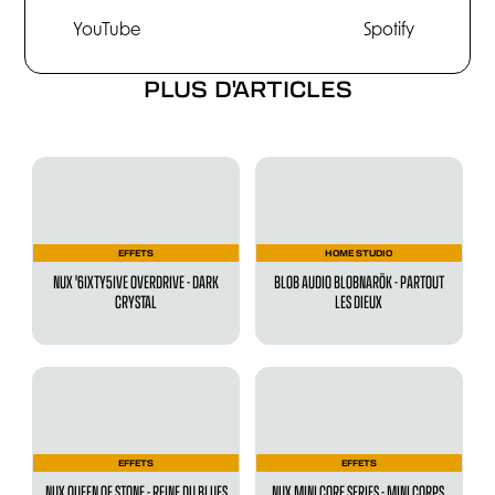
YouTube
Spotify
PLUS D'ARTICLES
EFFETS
HOME STUDIO
NUX '6IXTY5IVE OVERDRIVE - DARK
BLOB AUDIO BLOBNARÖK - PARTOUT
CRYSTAL
LES DIEUX
EFFETS
EFFETS
NUX QUEEN OF STONE - REINE DU BLUES
NUX MINI CORE SERIES - MINI CORPS,