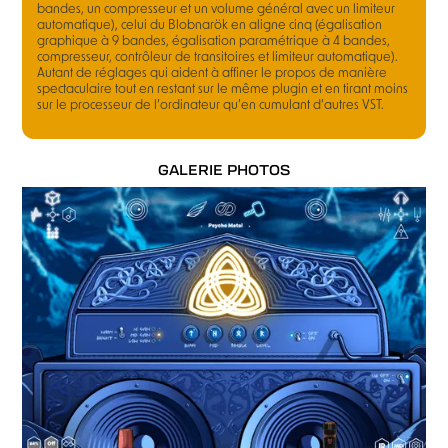
bandes, un compresseur et un volume général avec un limiteur
automatique), celui du Blobnarök en aligne cinq (égalisation
graphique à 9 bandes, égalisation paramétrique à 4 bandes,
compresseur, contrôleur de transitoires et limiteur automatique).
Autant de réglages qui aident à affiner le propos de manière
spectaculaire tout en restant sur le même plugin et en tirant moins
sur le processeur de l’ordinateur qu’en cumulant d’autres VST.
GALERIE PHOTOS