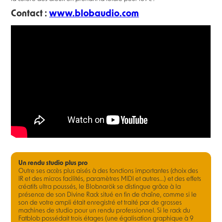
Contact :
www.blobaudio.com
Un rendu studio plus pro
Outre ses accès plus aisés à des fonctions importantes (choix des
IR et des micros facilités, paramètres MIDI et autres...) et des effets
créatifs ultra poussés, le Blobnarök se distingue grâce à la
présence de son Divine Rack situé en fin de chaîne, comme si le
son de votre ampli était enregistré et traité par de grosses
machines de studio pour un rendu professionnel. Si le rack du
Fatblob possédait trois étages (une égalisation graphique à 9