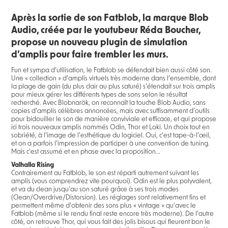
Après la sortie de son Fatblob, la marque Blob
Audio, créée par le youtubeur Réda Boucher,
propose un nouveau plugin de simulation
d’amplis pour faire trembler les murs.
Fun et sympa d’utilisation, le Fatblob se défendait bien aussi côté son.
Une « collection » d’amplis virtuels très moderne dans l’ensemble, dont
la plage de gain (du plus clair au plus saturé) s’étendait sur trois amplis
pour mieux gérer les différents types de sons selon le résultat
recherché. Avec Blobnarök, on reconnaît la touche Blob Audio, sans
copies d’amplis célèbres annoncées, mais avec suffisamment d’outils
pour bidouiller le son de manière conviviale et efficace, et qui propose
ici trois nouveaux amplis nommés Odin, Thor et Loki. Un choix tout en
sobriété, à l’image de l’esthétique du logiciel. Oui, c’est tape-à-l’œil,
et on a parfois l’impression de participer à une convention de tuning.
Mais c’est assumé et en phase avec la proposition...
Valhalla Rising
Contrairement au Fatblob, le son est réparti autrement suivant les
amplis (vous comprendrez vite pourquoi). Odin est le plus polyvalent,
et va du clean jusqu’au son saturé grâce à ses trois modes
(Clean/Overdrive/Distorsion). Les réglages sont relativement fins et
permettent même d’obtenir des sons plus « vintage » qu’avec le
Fatblob (même si le rendu final reste encore très moderne). De l’autre
côté, on retrouve Thor, qui vous fait des jolis bisous qui fleurent bon le