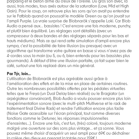
parpaing et le béton armé au creux de l’oreille. Du gros son avec, là
aussi, trois modes, tous axés autour de la saturation (Low, Mid et High
Gain). Pour le coup, on retrouve plus les sons qu’on avait pu entendre
sur le Fatblob quand on poussait le modèle Green ou qu’on jouait sur
l’ampli Purple. La vraie surprise de Blobnarök s’appelle Loki. Car Blob
Audio a pensé aux... bassistes ! C’est encore une fois moderne, punchy,
et plutôt bien équilibré. Les réglages sont détaillés (avec un
compresseur à deux bandes et des réglages séparés pour les bas et
hauts médiums). Mais ce qui rend cette simulation d’ampli encore plus
sympa, c’est la possibilité de faire illusion (ou presque) avec un
algorithme qui transforme votre guitare en basse si vous n’avez pas de
4-cordes sous la main (ou 5, ou 6, bien entendu pour les bassistes plus
gourmands). À défaut d’être une illusion parfaite, ça fait super bien le
café, surtout une fois replacé dans un mix général.
Par Týr, loin...
L’utilisation de Blobnarök est plus agréable aussi grâce à
l’amélioration des effets et de la mise en place de certaines routines.
Outre les nombreuses possibilités offertes par les pédales virtuelles
telles que le Freya (un Dual Delay bien réalisé) ou le Bragiator (un
arpégiateur convaincant), Blob Audio a voulu pousser encore plus loin
l’expérimentation sonore (avec le multi-pitch Multiverse et le rack de
traitement final Divine Rack) et rendre l’utilisation encore plus facile
(Noise Gate accessible sur l’écran principal, tout comme diverses
fonctions comme le Detuner, les réponses impulsionnelles
d’enceintes...). Encore une fois, c’est fun, (très) coloré, toujours moderne
malgré une ouverture sur des sons plus vintage... et ça sonne. Vous
pouvez même choisir d’acquérir un seul ampli pour 69€ ou déchaîner
la colère des dieux en prenant la totale pour 159€ !