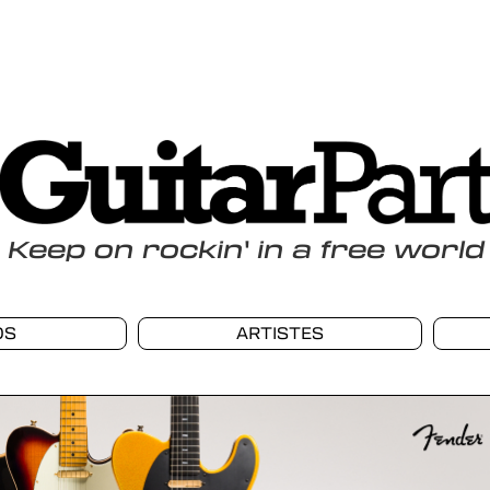
Keep
on
rockin
'
in a free world
OS
ARTISTES