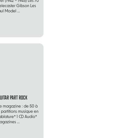
r (1942 – 1945) Les 70
elecaster Gibson Les
ul Model ...
UITAR PART ROCK
e magazine : de 50 à
partitions musique en
tablature* 1 CD Audio*
gazines ...