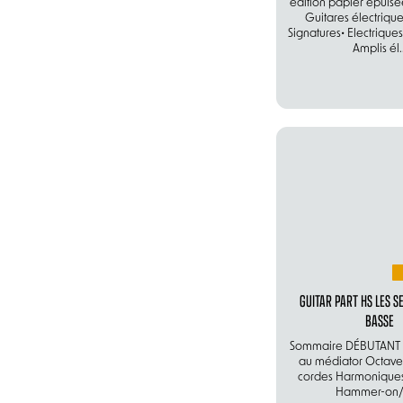
édition papier épuis
Guitares électrique
Signatures• Electriqu
Amplis él..
GUITAR PART HS LES S
BASSE
Sommaire DÉBUTANT Al
au médiator Octave 
cordes Harmoniques a
Hammer-on/P