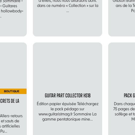
d’effets, nous nous attardons donc
Gibson Banne
ée Sommaire •
dans ce numéro « Collection » sur la
ans de la T
• Guitares
...
Pa
es hollowbody•
.
BOUTIQUE
GUITAR PART COLLECTOR HS18
PACK G
ECRETS DE LA
Édition papier épuisée Téléchargez
Dans chaqu
le pack pédago sur
75 pages de 
www.guitaristmag.fr Sommaire La
solfège et 
lers-retours
gamme pentatonique mine...
Ma
et sauts de
rtificielles
u...