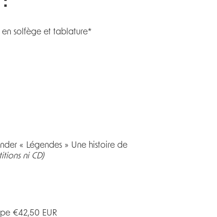
:
en solfège et tablature*
ender « Légendes » Une histoire de
itions ni CD)
rope €42,50 EUR