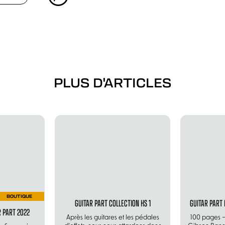
PLUS D'ARTICLES
BOUTIQUE
GUITAR PART COLLECTION HS 1
GUITAR PART 
R PART 2022
Après les guitares et les pédales
100 pages 