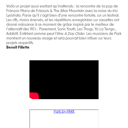
Voilà un projet aussi excitant qu’inattendu : la rencontre de la pop de
Frànçois Marry de Frànçois & The Atlas Mountain avec la noise du trio
Lysistrata. Parce qu’il s’agit bien d’une rencontre fortuite, sur un festival.
Les riffs, moins énervés, et les répétitions enregistrées sur cassettes ont
donné naissance à ce moment de grâce inspiré par le meilleur de
l’alternatif des 90's : Pavement, Sonic Youth, Les Thugs, Yo La Tengo…
Addictif. Entêtant comme peut l’être
A Day Older
. Les musiciens de Park
montrent un nouveau visage et cela pourrait bien influer sur leurs
projets respectifs.
Benoît Fillette
Park by PARK