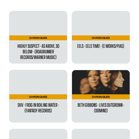
CHRONIQUES
CHRONIQUES
HIGHLY SUSPECT - AS ABOVE, SO
EELS - EELS TIME! - (E WORKS/PIAS)
BELOW - (ROADRUNNER
RECORDS/WARNER MUSIC)
CHRONIQUES
CHRONIQUES
DIIV - FROG IN BOILING WATER -
BETH GIBBONS - LIVES OUTGROWN -
(FANTASY RECORDS)
(DOMINO)