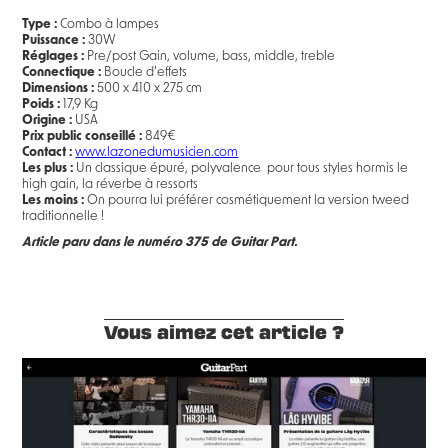
Type :
Combo à lampes
Puissance :
30W
Réglages :
Pre/post Gain, volume, bass, middle, treble
Connectique :
Boucle d’effets
Dimensions :
500 x 410 x 275 cm
Poids :
17,9 Kg
Origine :
USA
Prix public conseillé :
849€
Contact :
www.lazonedumusicien.com
Les plus :
Un classique épuré, polyvalence pour tous styles hormis le
high gain, la réverbe à ressorts
Les moins :
On pourra lui préférer cosmétiquement la version tweed
traditionnelle !
Article paru dans le numéro 375 de Guitar Part.
Vous aimez cet article ?