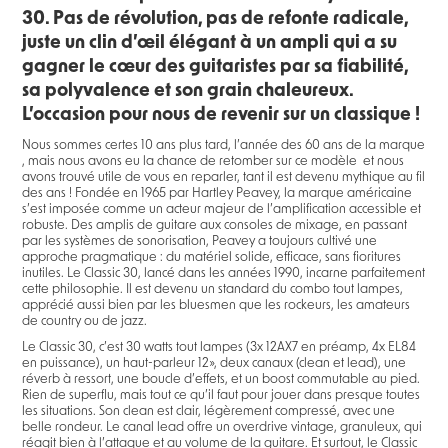
30. Pas de révolution, pas de refonte radicale,
juste un clin d’œil élégant à un ampli qui a su
gagner le cœur des guitaristes par sa fiabilité,
sa polyvalence et son grain chaleureux.
L’occasion pour nous de revenir sur un classique !
Nous sommes certes 10 ans plus tard, l’année des 60 ans de la marque
, mais nous avons eu la chance de retomber sur ce modèle et nous
avons trouvé utile de vous en reparler, tant il est devenu mythique au fil
des ans ! Fondée en 1965 par Hartley Peavey, la marque américaine
s’est imposée comme un acteur majeur de l’amplification accessible et
robuste. Des amplis de guitare aux consoles de mixage, en passant
par les systèmes de sonorisation, Peavey a toujours cultivé une
approche pragmatique : du matériel solide, efficace, sans fioritures
inutiles. Le Classic 30, lancé dans les années 1990, incarne parfaitement
cette philosophie. Il est devenu un standard du combo tout lampes,
apprécié aussi bien par les bluesmen que les rockeurs, les amateurs
de country ou de jazz.
Le Classic 30, c’est 30 watts tout lampes (3x 12AX7 en préamp, 4x EL84
en puissance), un haut-parleur 12», deux canaux (clean et lead), une
réverb à ressort, une boucle d’effets, et un boost commutable au pied.
Rien de superflu, mais tout ce qu’il faut pour jouer dans presque toutes
les situations. Son clean est clair, légèrement compressé, avec une
belle rondeur. Le canal lead offre un overdrive vintage, granuleux, qui
réagit bien à l’attaque et au volume de la guitare. Et surtout, le Classic