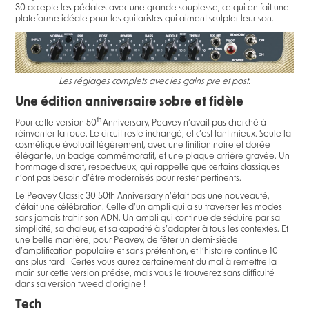
30 accepte les pédales avec une grande souplesse, ce qui en fait une
plateforme idéale pour les guitaristes qui aiment sculpter leur son.
Les réglages complets avec les gains pre et post.
Une édition anniversaire sobre et fidèle
th
Pour cette version 50
Anniversary, Peavey n’avait pas cherché à
réinventer la roue. Le circuit reste inchangé, et c’est tant mieux. Seule la
cosmétique évoluait légèrement, avec une finition noire et dorée
élégante, un badge commémoratif, et une plaque arrière gravée. Un
hommage discret, respectueux, qui rappelle que certains classiques
n’ont pas besoin d’être modernisés pour rester pertinents.
Le Peavey Classic 30 50th Anniversary n’était pas une nouveauté,
c’était une célébration. Celle d’un ampli qui a su traverser les modes
sans jamais trahir son ADN. Un ampli qui continue de séduire par sa
simplicité, sa chaleur, et sa capacité à s’adapter à tous les contextes. Et
une belle manière, pour Peavey, de fêter un demi-siècle
d’amplification populaire et sans prétention, et l’histoire continue 10
ans plus tard ! Certes vous aurez certainement du mal à remettre la
main sur cette version précise, mais vous le trouverez sans difficulté
dans sa version tweed d’origine !
Tech