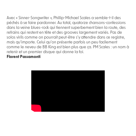
Avec « Sinner-Songwriter », Phillip-Michael Scales a semble-t-il des
péchés à se faire pardonner. Au total, quatorze chansons-confessions
dans la veine blues-rock qui tiennent superbement bien la route, des
refrains qui restent en tête et des grooves largement variés. Pas de
solos virils comme on pourrait peut-être s’y attendre dans ce registre,
mais qu’importe. Celui qu’on présente parfois un peu facilement
comme le neveu de BB King est bien plus que ça. PM Scales : un nom à
retenir et un premier disque qui donne la foi.
Florent Passamonti