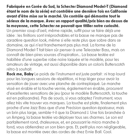
Fabriquée en Corée du Sud, la Schecter Diamond Model-T (Diamond
étant le nom de la série) est contrôlée une dernière fois en Californie
avant d’être mise sur le marché. Un contrôle qui démontre tout le
sérieux de la marque. Avec un rapport qualité/prix bien au dessus de
la moyenne, cette Schecter ne pouvait que titiller notre curiosité.
Un premier coup d'oeil, même rapide, suffit pour se faire déjà une
idée : les finitions sont irréprochables et la basse ne manque pas de
caractère question look, même si elle reste plus que sobre dans ce
domaine, ce qui n’est franchement pas plus mal. La forme de la
Diamond Model-T fait bien sûr penser à une Telecaster Bass, mais on
connaît de bien pires sources d’inspiration… La basse testée est
habillée d’une superbe robe noire laquée et le modèle, pour les
amateurs de vintage, est aussi disponible dans un coloris Butterscotch
rétro à souhait.
Rock me, Baby
Le poids de l’instrument est juste parfait : ni trop lourd
pour les longues sessions de répétition, ni trop léger pour avoir la
sensation de jouer avec une planche de contreplaqué. Le manche
vissé en érable et la touche vernie, également en érable, procurent
d’excellentes sensations de jeu (pour le modèle Butterscotch, la touche
est en palissandre). Pas de soucis, si vous adoptez l’instrument, vous
allez très vite trouver vos marques. La touche est plate, finalement plus
proche d’une Jazz Bass que d'une Precision question épaisseur, mais
un brin plus large, semble-t-il que la Diamond J. Une fois branchée à
un Ampeg, la basse testée va déployer tous ses charmes. Le son est
parfaitement rond, chaleureux, et, en poussant le micro manche à
fond, vous obtiendrez un son bien gras. Et, petit plus non négligeable,
la basse est montée avec des cordes de chez Ernie Ball. Cool.