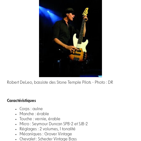
Robert DeLeo, bassiste des Stone Temple Pilots - Photo : DR
Caractéristiques
Corps : aulne
Manche : érable
Touche : vernie, érable
Micro : Seymour Duncan SPB-2 et SJB-2
Réglages : 2 volumes, 1 tonalité
Mécaniques : Grover Vintage
Chevalet : Schecter Vintage Bass