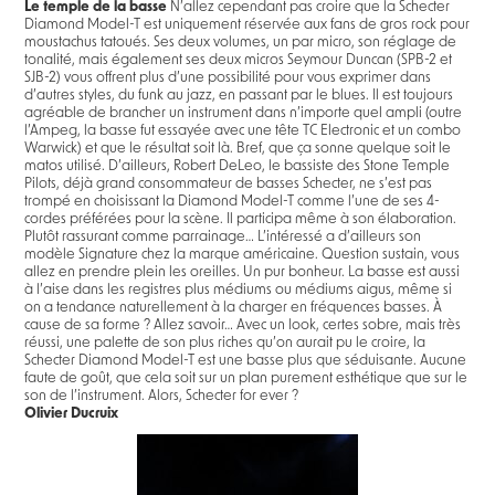
Le temple de la basse
N’allez cependant pas croire que la Schecter
Diamond Model-T est uniquement réservée aux fans de gros rock pour
moustachus tatoués. Ses deux volumes, un par micro, son réglage de
tonalité, mais également ses deux micros Seymour Duncan (SPB-2 et
SJB-2) vous offrent plus d’une possibilité pour vous exprimer dans
d’autres styles, du funk au jazz, en passant par le blues. Il est toujours
agréable de brancher un instrument dans n’importe quel ampli (outre
l’Ampeg, la basse fut essayée avec une tête TC Electronic et un combo
Warwick) et que le résultat soit là. Bref, que ça sonne quelque soit le
matos utilisé. D’ailleurs, Robert DeLeo, le bassiste des Stone Temple
Pilots, déjà grand consommateur de basses Schecter, ne s’est pas
trompé en choisissant la Diamond Model-T comme l’une de ses 4-
cordes préférées pour la scène. Il participa même à son élaboration.
Plutôt rassurant comme parrainage… L’intéressé a d’ailleurs son
modèle Signature chez la marque américaine. Question sustain, vous
allez en prendre plein les oreilles. Un pur bonheur. La basse est aussi
à l’aise dans les registres plus médiums ou médiums aigus, même si
on a tendance naturellement à la charger en fréquences basses. À
cause de sa forme ? Allez savoir… Avec un look, certes sobre, mais très
réussi, une palette de son plus riches qu’on aurait pu le croire, la
Schecter Diamond Model-T est une basse plus que séduisante. Aucune
faute de goût, que cela soit sur un plan purement esthétique que sur le
son de l’instrument. Alors, Schecter for ever ?
Olivier Ducruix