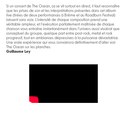
Si un concert de The Ocean, ça se vit surtout en direct, il faut reconnaître
que les prises de son et les interprétations présentes dans cet album
live (tirées de deux performances à Brême et au Roadburn Festival)
laissent sans voix. L’intensité de chaque composition prend une
véritable ampleur, et l’exécution parfaitement maîtrisée de chaque
chanson vous entraîne instantanément dans l'univers aussi viscéral que
conceptuel du groupe, quelque part entre post-rock, metal et rock
progressif, tout en ambiances dépressives à la puissance dévastatrice.
Une vraie expérience qui vous convaincra définitivement d’aller voir
The Ocean sur les planches.
Guillaume Ley